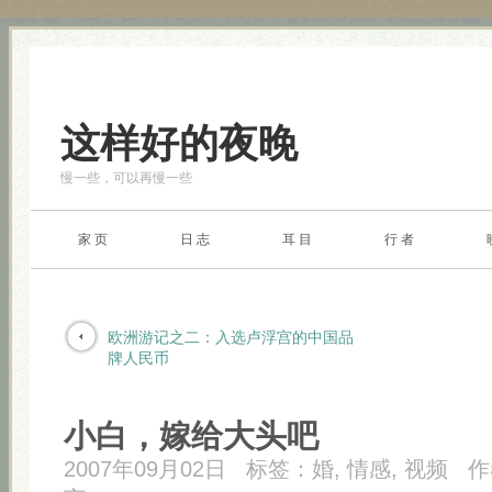
这样好的夜晚
慢一些，可以再慢一些
家 页
日 志
耳 目
行 者
欧洲游记之二：入选卢浮宫的中国品
牌人民币
小白，嫁给大头吧
2007年09月02日
标签：
婚
,
情感
,
视频
作