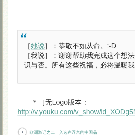
［
她说
］：恭敬不如从命。:-D
［我说］：谢谢帮助我完成这个想法
识与否。所有这些祝福，必将温暖我
＊［无Logo版本：
http://v.youku.com/v_show/id_XODg
欧洲游记之二：入选卢浮宫的中国品