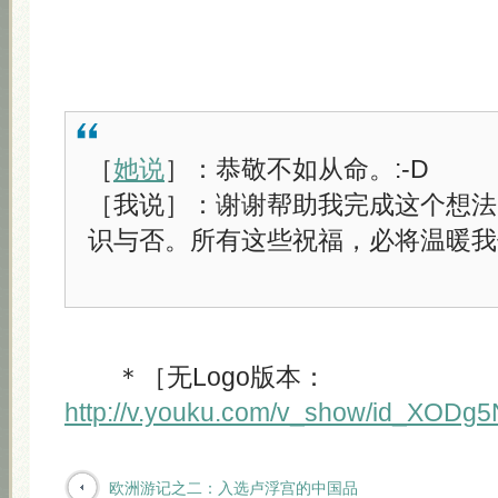
［
她说
］：恭敬不如从命。:-D
［我说］：谢谢帮助我完成这个想法
识与否。所有这些祝福，必将温暖我
＊［无Logo版本：
http://v.youku.com/v_show/id_XODg
欧洲游记之二：入选卢浮宫的中国品