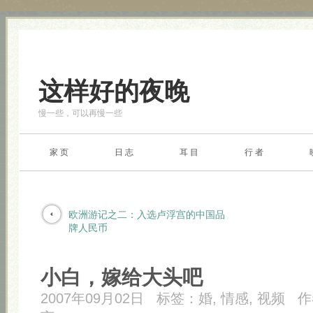
这样好的夜晚
慢一些，可以再慢一些
家 页
日 志
耳 目
行 者
欧洲游记之二：入选卢浮宫的中国品
牌人民币
小白，嫁给大头吧
2007年09月02日
标签：
婚
,
情感
,
视频
作