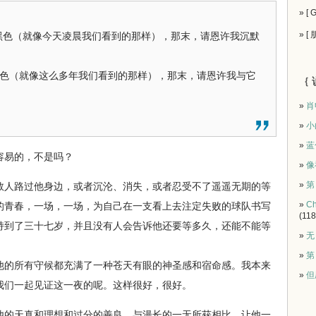
» [
» [
色（就像今天凌晨我们看到的那样），那末，请恩许我沉默
（就像这么多年我们看到的那样），那末，请恩许我与它
｛ 
»
肖
»
小
»
蓝
易的，不是吗？
»
像
»
第
数人路过他身边，或者沉沦、消失，或者忍受不了遥遥无期的等
»
Ch
的青春，一场，一场，为自己在一支看上去注定失败的球队书写
(118
持到了三十七岁，并且没有人会告诉他还要等多久，还能不能等
»
无
»
第
的所有守候都充满了一种苍天有眼的神圣感和宿命感。我本来
»
但
我们一起见证这一夜的呢。这样很好，很好。
他的天真和理想和过分的善良，与漫长的一无所获相比，让他一