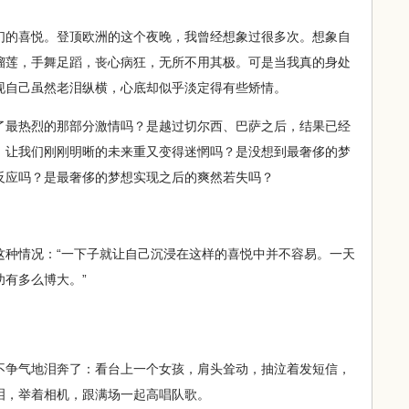
的喜悦。登顶欧洲的这个夜晚，我曾经想象过很多次。想象自
榴莲，手舞足蹈，丧心病狂，无所不用其极。可是当我真的身处
现自己虽然老泪纵横，心底却似乎淡定得有些矫情。
最热烈的那部分激情吗？是越过切尔西、巴萨之后，结果已经
，让我们刚刚明晰的未来重又变得迷惘吗？是没想到最奢侈的梦
反应吗？是最奢侈的梦想实现之后的爽然若失吗？
情况：“一下子就让自己沉浸在这样的喜悦中并不容易。一天
有多么博大。”
争气地泪奔了：看台上一个女孩，肩头耸动，抽泣着发短信，
泪，举着相机，跟满场一起高唱队歌。