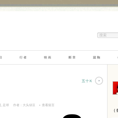
目
行 者
映 画
断 章
蹴 鞠
五十Ｋ
冠
,
足球
作者：
大头绿豆
查看留言
｛ 