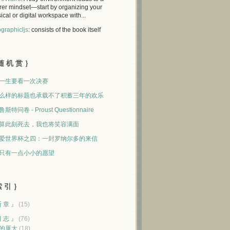
rer mindset—start by organizing your
ical or digital workspace with...
graphicljs
: consists of the book itself
随 机 赏 ｝
一生要看一次决赛
么样的标题也承载不了积蓄三年的欢乐
斯特问卷 - Proust Questionnaire
算此刻死去，我也将笑容满面
爱世界杯之四：一封罗纳尔多的来信
只有一点小小的愿望
 引 ｝
断 章 』
(15)
日 志 』
(76)
的厦大
(18)