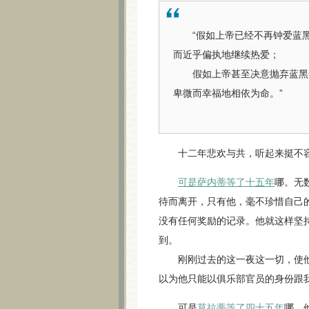
“假如上帝已经不再钟爱蓝黑
而近乎偏执地继续热爱；
假如上帝甚至决意抛弃蓝黑色
卑微而幸福地相依为命。”
十二年悲欢与共，听起来挺不容
可是萨内蒂等了十五年
哪。无
待而离开，只有他，毫不珍惜自己
没有任何奖励的记录。他就这样坚
到。
刚刚过去的这一夜这一切，使他
以为他只能以俱乐部官员的身份跟
可是
莫拉蒂等了四十五年
哪。