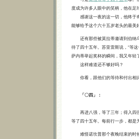
度成为许多人眼中的笑柄，他在足
感谢这一夜的这一切，他终于有
能够给予这个六十五岁老头的最美
还有那些被莫拉蒂邀请到伯纳乌
待了四十五年。苏亚雷斯说，“等
萨内蒂举起奖杯的瞬间，我又年轻了
这样难道还不够好吗？
你看，跟他们的等待和付出相比，
「〇四」：
再进八强，等了三年；得入四强
等了四十五年。每前行一步，都是
难怪诺坎普那个夜晚结束的时候