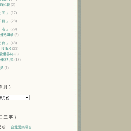
狗如花
(2)
映 画 』
(17)
耳 目 』
(28)
行 者 』
(29)
洲见闻录
(5)
蹴 鞠 』
(48)
♥ INTER
(23)
爱世界杯
(8)
洲杯乱弹
(13)
类
(1)
岁 月 ｝
二 三 事 ｝
 爱 听 ]：
台北愛樂電台