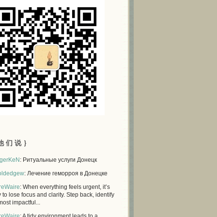
他 们 说 ｝
gerKeN
: Ритуальные услуги Донецк
oldedgew
: Лечение геморроя в Донецке
reWaire
: When everything feels urgent, it’s
 to lose focus and clarity. Step back, identify
most impactful...
reWaire
: A tidy environment leads to a