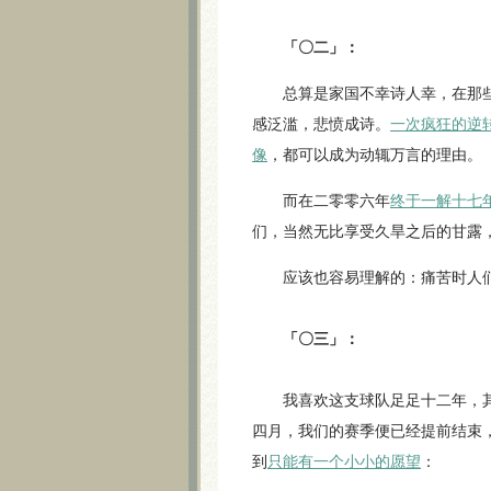
「〇二」：
总算是家国不幸诗人幸，在那些
感泛滥，悲愤成诗。
一次疯狂的逆
像
，都可以成为动辄万言的理由。
而在二零零六年
终于一解十七
们，当然无比享受久旱之后的甘露
应该也容易理解的：痛苦时人们
「〇三」：
我喜欢这支球队足足十二年，其
四月，我们的赛季便已经提前结束
到
只能有一个小小的愿望
：