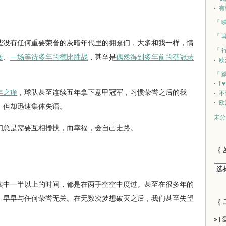
有
『 
『 
没有任何重要荣誉的灰暗年代里的拥趸们，大多和我一样，情
『 
转
、
一场等待多年的德比胜战
，甚至是
偶然得到多年前的夺冠录
欧
『 
i 
年之痒
，球队甚至连续五年拿下意甲冠军，习惯荣誉之后的我
不
欧
，但却迅速集体失语。
未分
总是需要互相搀扶，而幸福，会自己走路。
｛ 
中一半以上的时间，都是在两手空空中度过。甚至在很多年的
，早早与任何荣誉无关。在无数次梦想破灭之后，我们甚至失望
｛ 
» [