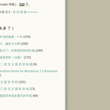
 Google 评级 ]：
 朋 友 们 ]：
有 些 链 接 »»»»»»
说 多 了 ｝
申克的救赎 · 十年
(379)
白，嫁给大头吧
(326)
色大门：给青春的纯净礼物
(194)
福贵那样《活着》
(175)
 二 部 无 主 题 答 录 机
(119)
inaRed theme for Wordpress 1.5 Released
)
 主 题 答 录 机
(101)
 三 部 无 主 题 答 录 机
(72)
愿那里有很多夏天的早晨
(69)