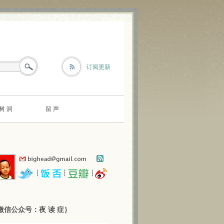
订阅更新
树 洞
留 声
┆
┆
┆
微信公众号：夜 读 症｝