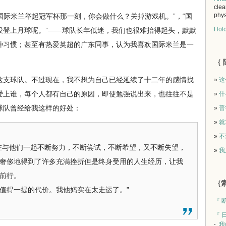
clea
phys
际米兰举起冠军杯那一刻，你会做什么？关掉游戏机。”，“国
Holo
没登上月球呢。”——球队长年低迷，我们也很难抬得起头，默默
种习惯；甚至有热爱英超的广东同事，认为我喜欢国际米兰是一
｛ 
支球队。不过现在，我不想为自己已经延续了十二年的感情找
»
这
爱上谁，每个人都有自己的原因，即使勉强说出来，也往往不是
»
什
球队曾经给我这样的好处：
»
普鲁
»
就
»
不
与他们一起不断努力，不断尝试，不断希望，又不断失望，
»
我
奢侈地得到了许多充满挫折但是终身受用的人生经历，让我
前行。
｛索
得一提的代价。我他妈实在太走运了。”
『 
『 
我