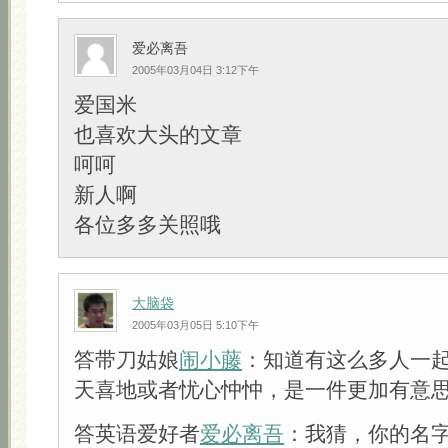
爱必离吾
2005年03月04日 3:12下午
爱国米
也喜欢大头的文章
呵呵
新人啊
各位多多关照哦
大脑袋
2005年03月05日 5:10下午
答带刀姑娘
闹小藤
：知道有这么多人一
天喜地或者忧心忡忡，是一件更加有意
答英语爱好者
爱必离吾
：我猜，你的名字