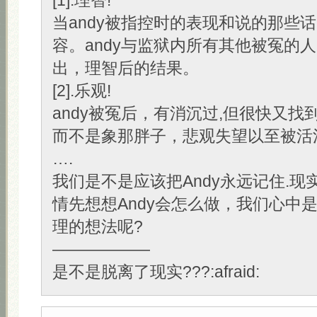
[1].理智!
当andy被指控时的表现和说的那些
容。andy与监狱内所有其他被冤的人
出，理智后的结果。
[2].乐观!
andy被冤后，有消沉过,但很快又找
而不是象那胖子，悲观失望以至被活
….
我们是不是应该把Andy永远记住.现
情先想想Andy会怎么做，我们心中
理的想法呢?
——————
是不是脱离了现实???:afraid: