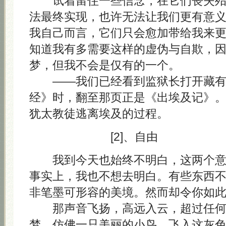
试着留住一些信念，在它们丧失殆
法最终实现，也许无法让我们更有意
我自己而言，它们只会愈加带给我来
知道我有多需要这样的虚伪与自欺，
梦，但我不会是仅有的一个。
——我们已经看到监狱长打开藏有 A
经》时，翻至那页正是《出埃及记》
犹太教徒逃离埃及的过程。
[2]、自由
我到今天也始终不明白，这两个意
事实上，我也不想去明白。有些东西
非笔墨可形容的美境。然而却令你如
那声音飞扬，高远入云，超过任何
梦，仿佛一只美丽的小鸟，飞入这灰