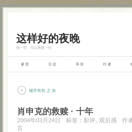
这样好的夜晚
慢一些，可以再慢一些
家 页
日 志
耳 目
行 者
城市有色 之 灰
肖申克的救赎 · 十年
2004年03月24日
标签：
影评
,
观后感
作
言