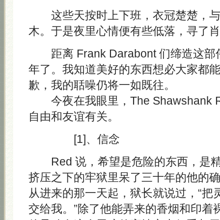
这些天按时上下班，衣冠楚楚，与
木。于是夜里心情便有些低落，寻了
距离 Frank Darabont 们缔造
年了。我知道美好的东西想必大家都
歉，我的聒噪仍将一如既往。
今夜在我眼里，The Shawshank Re
自由和友谊有关。
[1]、信念
Red 说，希望是危险的东西，是
挤压之下的牢狱里呆了三十年的他的
从进来的那一天起，狱长就说过，“把
交给我。”除了他能弄来的香烟和印着