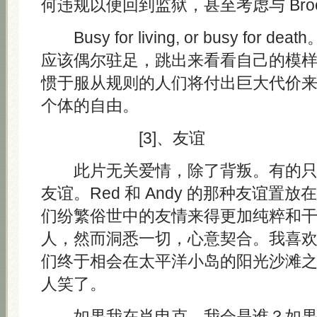
何违规以便回到监狱，甚至考虑与 Broo
Busy for living, or busy for
应该偶尔驻足，跳出来看看自己的模
惯于服从规则的人们将付出巨大代价
个体的自由。
[3]、友谊
此片无关爱情，除了背叛。有的只
友谊。Red 和 Andy 的那种友谊置
们纷繁俗世中的友情来得更加纯粹和
人，然而洞悉一切，心意契合。我喜
们终于相会在太平洋小岛的阳光沙滩
人笑了。
如果我在肖申克，我会是谁？如果