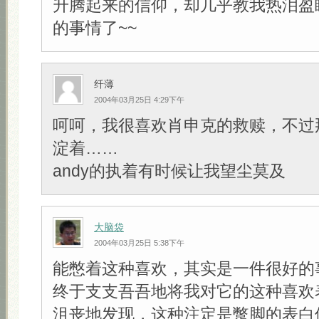
升腾起来的信仰，却几乎教我热泪盈
的事情了~~
纤薄
2004年03月25日 4:29下午
呵呵，我很喜欢肖申克的救赎，不过
淀着……
andy的执着有时候让我望尘莫及
大脑袋
2004年03月25日 5:38下午
能憋着这种喜欢，其实是一件很好的
终于支支吾吾地将我对它的这种喜欢
沮丧地发现，这种注定是蹩脚的表白