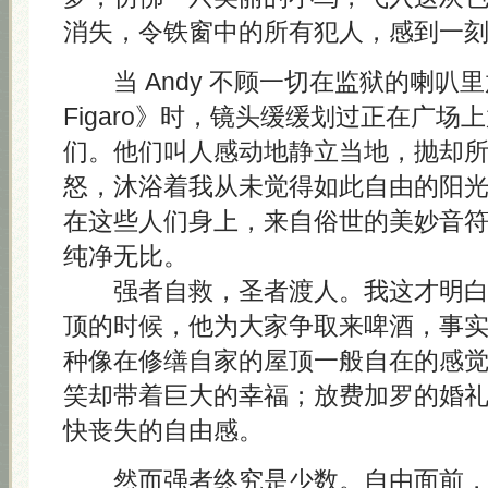
消失，令铁窗中的所有犯人，感到一
当 Andy 不顾一切在监狱的喇叭里放《L
Figaro》时，镜头缓缓划过正在广场
们。他们叫人感动地静立当地，抛却
怒，沐浴着我从未觉得如此自由的阳
在这些人们身上，来自俗世的美妙音
纯净无比。
强者自救，圣者渡人。我这才明白 A
顶的时候，他为大家争取来啤酒，事
种像在修缮自家的屋顶一般自在的感
笑却带着巨大的幸福；放费加罗的婚
快丧失的自由感。
然而强者终究是少数。自由面前，