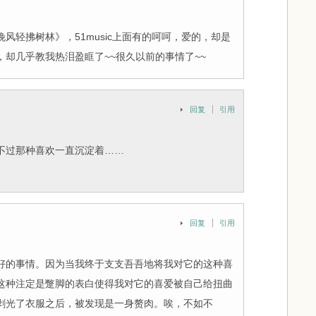
风轻拂树林》，51music上面有的呵呵，爱的，却是
却几乎教我热泪盈眶了~~很久以前的事情了~~
回复
引用
不过那种喜欢一直沉淀着……
回复
引用
好的事情。因为当我终于支支吾吾地将我对它的这种喜
这种注定是蹩脚的表白使得我对它的喜爱被自己给扭曲
剥光了衣服之后，被发现是一身赘肉。唉，不如不