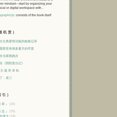
rer mindset—start by organizing your
ical or digital workspace with...
graphicljs
: consists of the book itself
随 机 赏 ｝
次古典爱情试验的粗糙记录
愿那里有很多夏天的早晨
永当家跑跑步
给《阴阳复仇记》
 主 题 答 录 机
了，老三
 引 ｝
断 章 』
(15)
日 志 』
(76)
的厦大
(18)