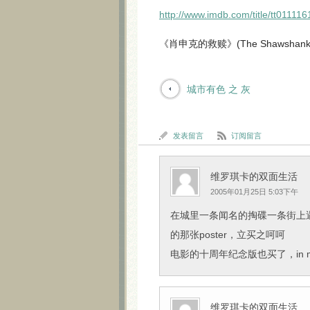
http://www.imdb.com/title/tt011116
《肖申克的救赎》(The Shawshank R
城市有色 之 灰
发表留言
订阅留言
维罗琪卡的双面生活
2005年01月25日 5:03下午
在城里一条闻名的掏碟一条街上遇见了Sh
的那张poster，立买之呵呵
电影的十周年纪念版也买了，in memor
维罗琪卡的双面生活