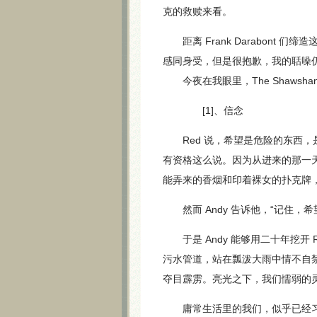
克的救赎来看。
距离 Frank Darabont
感同身受，但是很抱歉，我的聒噪
今夜在我眼里，The Shawshan
[1]、信念
Red 说，希望是危险的东西，
有资格这么说。因为从进来的那一天
能弄来的香烟和印着裸女的扑克牌
然而 Andy 告诉他，“记住，
于是 Andy 能够用二十年挖开
污水管道，站在瓢泼大雨中情不自
夺目霹雳。亮光之下，我们懦弱的灵
庸常生活里的我们，似乎已经习惯