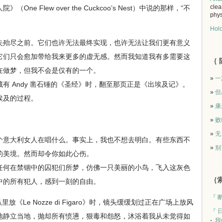
clea
e Flew over the Cuckcoo’s Nest）中说的那样，“不
phys
Holo
殆尽之前。它们也许无法最终实现，也许无法让我们更有意义
它们只会愈加带给我来更多的虚无感。然而我知道我有多需要这
｛ 
在做梦，但我不会是仅有的一个。
»
一
 Andy 凿石锤的《圣经》时，翻至那页正是《出埃及记》。
»
但
埃及的过程。
»
康
»
败
»
无
意大利女人在唱什么。事实上，我也不想去明白。有些东西不
»
别
的美境。然而却令你如此心伤。
何在禁锢中的囚犯们所梦，仿佛一只美丽的小鸟，飞入这灰色
｛索
中的所有犯人，感到一刻的自由。
『 
《Le Nozze di Figaro》时，镜头缓缓划过正在广场上放风
『 
地静立当地，抛却所有愤懑，狠毒和怨怒，沐浴着我从未觉得如
我