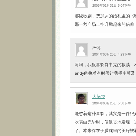
2005年01月31日 5:04下午
那段歌剧，费加罗的婚礼里的《晚
那一秒广场上空升腾起来的信仰，
纤薄
2004年03月25日 4:29下午
呵呵，我很喜欢肖申克的救赎，
andy的执着有时候让我望尘莫及
大脑袋
2004年03月25日 5:38下午
能憋着这种喜欢，其实是一件很
欢表白完毕时，便沮丧地发现，
了。本来存在于朦胧里的美好被