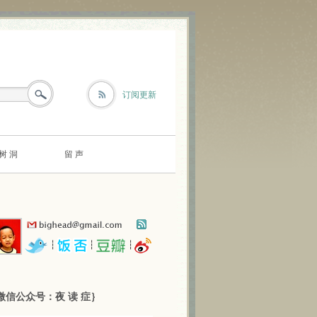
订阅更新
树 洞
留 声
┆
┆
┆
微信公众号：夜 读 症｝