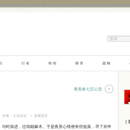
目
行 者
映 画
断 章
蹴 鞠
离青春七百公里
作者：
大头绿豆
查看留言
｛ 
与时俱进，过得颇麻木。于是夜里心情便有些低落，寻了肖申