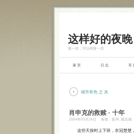
这样好的夜晚
慢一些，可以再慢一些
家 页
日 志
耳 
城市有色 之 灰
肖申克的救赎 · 十年
2004年03月24日
标签：
影评
,
观后感
这些天按时上下班，衣冠楚楚，