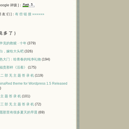
 Google 评级 ]：
 朋 友 们 ]：
有 些 链 接 »»»»»»
说 多 了 ｝
申克的救赎 · 十年
(379)
白，嫁给大头吧
(326)
色大门：给青春的纯净礼物
(194)
福贵那样《活着》
(175)
 二 部 无 主 题 答 录 机
(119)
inaRed theme for Wordpress 1.5 Released
)
 主 题 答 录 机
(101)
 三 部 无 主 题 答 录 机
(72)
愿那里有很多夏天的早晨
(69)