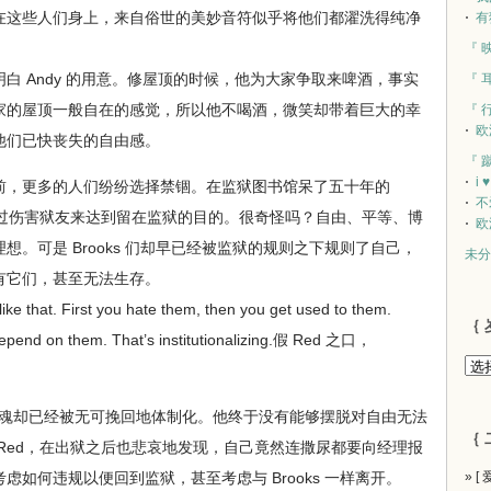
在这些人们身上，来自俗世的美妙音符似乎将他们都濯洗得纯净
有
『 
 Andy 的用意。修屋顶的时候，他为大家争取来啤酒，事实
『 
家的屋顶一般自在的感觉，所以他不喝酒，微笑却带着巨大的幸
『 
欧
他们已快丧失的自由感。
『 
i 
，更多的人们纷纷选择禁锢。在监狱图书馆呆了五十年的
不
想通过伤害狱友来达到留在监狱的目的。很奇怪吗？自由、平等、博
欧
。可是 Brooks 们却早已经被监狱的规则之下规则了自己，
未分
有它们，甚至无法生存。
e that. First you hate them, then you get used to them.
｛ 
epend on them. That’s institutionalizing.假 Red 之口，
灵魂却已经被无可挽回地体制化。他终于没有能够摆脱对自由无法
｛ 
Red，在出狱之后也悲哀地发现，自己竟然连撒尿都要向经理报
如何违规以便回到监狱，甚至考虑与 Brooks 一样离开。
» [