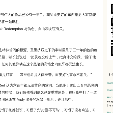
 们缔造这部伟大的作品已经有十年了。我知道美好的东西想必大家都能
仍将一如既往。
k Redemption 与信念、自由和友谊有关。
是精神苦闷的根源。重重挤压之下的牢狱里呆了三十年的他的确
起，狱长就说过，“把灵魂交给上帝，把身体交给我。”除了他
，任何其他异动在这个黑暗的高墙之内似乎都无法生长。
｛ 
希望是好事——甚至也许是人间至善。而美好的事永不消失。”
Rod
 Red 认为六百年都无法凿穿的隧洞。当他终于爬出五百码恶臭的
Har
禁的时候，我们仿佛看到信念刺穿重重黑幕，在暗夜中打了一道
And
魂纷纷在 Andy 张开的双臂下现形，并且颤抖。
easy
the 
了按部就班，习惯了先说“那不可能”，习惯了没有奇迹，习
And