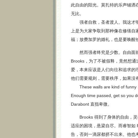
此自由的阳光。莫扎特的乐声铺洒
无比。
强者自救，圣者渡人。我这才明白
上是为大家争取到那种像在修缮自
福；放费加罗的婚礼，也是要唤醒
然而强者终究是少数。自由面前
Brooks，为了不被假释，竟然
爱，本来应该是人们向往和追求的理想
他们需要规则，需要秩序，如果没
These walls are kind of funny lik
Enough time passed, get so you d
Darabont 直指卑微。
Brooks 得到了身体的自由，
适应的困境，悬梁自尽。而睿智如 
告，否则一滴尿都挤不出来。他也考虑