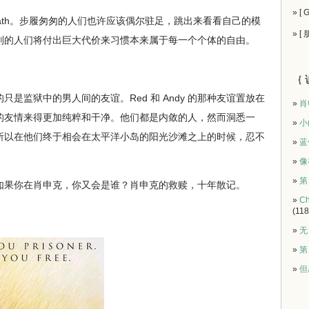
» [
usy for death。步履匆匆的人们也许应该偶尔驻足，跳出来看看自己的模
» [
则的人们将付出巨大代价来习惯本来属于每一个个体的自由。
｛ 
监狱中的男人间的友谊。Red 和 Andy 的那种友谊置放在
»
肖
的友情来得更加纯粹和干净。他们都是内敛的人，然而洞悉一
»
小
所以在他们终于相会在太平洋小岛的阳光沙滩之上的时候，忍不
»
蓝
»
像
»
第
果你在肖申克，你又会是谁？肖申克的救赎，十年散记。
»
Ch
(118
»
无
»
第
»
但