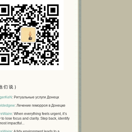
他 们 说 ｝
gerKeN
: Ритуальные услуги Донецк
oldedgew
: Лечение геморроя в Донецке
reWaire
: When everything feels urgent, it’s
 to lose focus and clarity. Step back, identify
most impactful...
reWaire
: A tidy environment leads to a