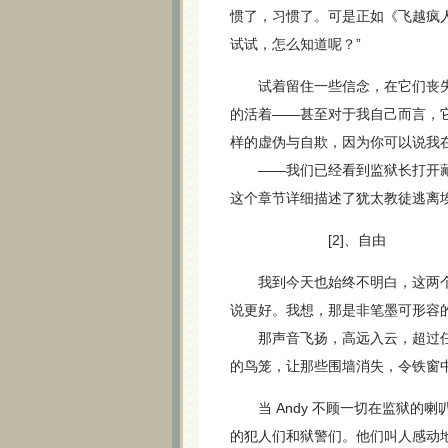
惯了，习惯了。可是正如《飞越疯人院》（On
试试，怎么知道呢？”
试着留住一些信念，在它们丧失
的活着——甚至对于我自己而言，
样的虚伪与自欺，因为你可以说我
——我们已经看到监狱长打开藏有
这个章节详细描述了犹太教徒逃离
[2]、自由
我到今天也始终不明白，这两个
说更好。我想，那是非笔墨可形容
那声音飞扬，高远入云，超过任
的鸟笼，让那些围墙消失，令铁窗
当 Andy 不顾一切在监狱的喇叭里放
的犯人们和狱警们。他们叫人感动