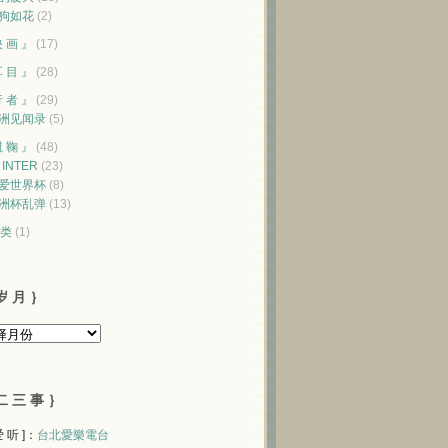
狗如花
(2)
映 画 』
(17)
耳 目 』
(28)
行 者 』
(29)
洲见闻录
(5)
蹴 鞠 』
(48)
♥ INTER
(23)
爱世界杯
(8)
洲杯乱弹
(13)
类
(1)
岁 月 ｝
二 三 事 ｝
 爱 听 ]：
台北愛樂電台