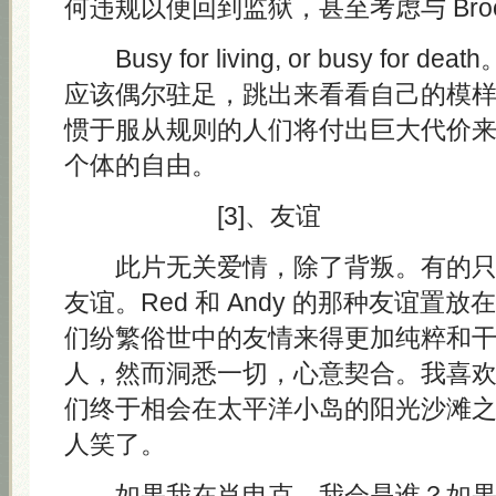
何违规以便回到监狱，甚至考虑与 Broo
Busy for living, or busy for
应该偶尔驻足，跳出来看看自己的模
惯于服从规则的人们将付出巨大代价
个体的自由。
[3]、友谊
此片无关爱情，除了背叛。有的只
友谊。Red 和 Andy 的那种友谊置
们纷繁俗世中的友情来得更加纯粹和
人，然而洞悉一切，心意契合。我喜
们终于相会在太平洋小岛的阳光沙滩
人笑了。
如果我在肖申克，我会是谁？如果