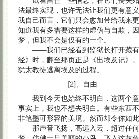
试着留住一些信念，在它们丧失殆
法最终实现，也许无法让我们更有意
我自己而言，它们只会愈加带给我来
知道我有多需要这样的虚伪与自欺，
梦，但我不会是仅有的一个。
——我们已经看到监狱长打开藏有 A
经》时，翻至那页正是《出埃及记》
犹太教徒逃离埃及的过程。
[2]、自由
我到今天也始终不明白，这两个意
事实上，我也不想去明白。有些东西
非笔墨可形容的美境。然而却令你如
那声音飞扬，高远入云，超过任何
梦，仿佛一只美丽的小鸟，飞入这灰