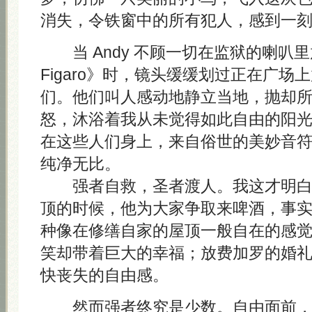
消失，令铁窗中的所有犯人，感到一
当 Andy 不顾一切在监狱的喇叭里放《L
Figaro》时，镜头缓缓划过正在广场
们。他们叫人感动地静立当地，抛却
怒，沐浴着我从未觉得如此自由的阳
在这些人们身上，来自俗世的美妙音
纯净无比。
强者自救，圣者渡人。我这才明白 A
顶的时候，他为大家争取来啤酒，事
种像在修缮自家的屋顶一般自在的感
笑却带着巨大的幸福；放费加罗的婚
快丧失的自由感。
然而强者终究是少数。自由面前，