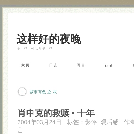
这样好的夜晚
慢一些，可以再慢一些
家 页
日 志
耳 目
行 者
城市有色 之 灰
肖申克的救赎 · 十年
2004年03月24日
标签：
影评
,
观后感
作
言