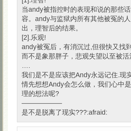
[1].理智!
当andy被指控时的表现和说的那些
容。andy与监狱内所有其他被冤的人
出，理智后的结果。
[2].乐观!
andy被冤后，有消沉过,但很快又找
而不是象那胖子，悲观失望以至被活
….
我们是不是应该把Andy永远记住.现
情先想想Andy会怎么做，我们心中
理的想法呢?
——————
是不是脱离了现实???:afraid: