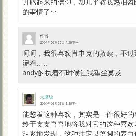
升腾起来的信仰，却几乎教我热泪盈
的事情了~~
纤薄
2004年03月25日 4:29下午
呵呵，我很喜欢肖申克的救赎，不过
淀着……
andy的执着有时候让我望尘莫及
大脑袋
2004年03月25日 5:38下午
能憋着这种喜欢，其实是一件很好的
终于支支吾吾地将我对它的这种喜欢
沮丧地发现，这种注定是蹩脚的表白