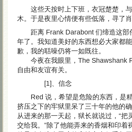
这些天按时上下班，衣冠楚楚，与
木。于是夜里心情便有些低落，寻了
距离 Frank Darabont 们缔造
年了。我知道美好的东西想必大家都
歉，我的聒噪仍将一如既往。
今夜在我眼里，The Shawshank Re
自由和友谊有关。
[1]、信念
Red 说，希望是危险的东西，是
挤压之下的牢狱里呆了三十年的他的
从进来的那一天起，狱长就说过，“把
交给我。”除了他能弄来的香烟和印着