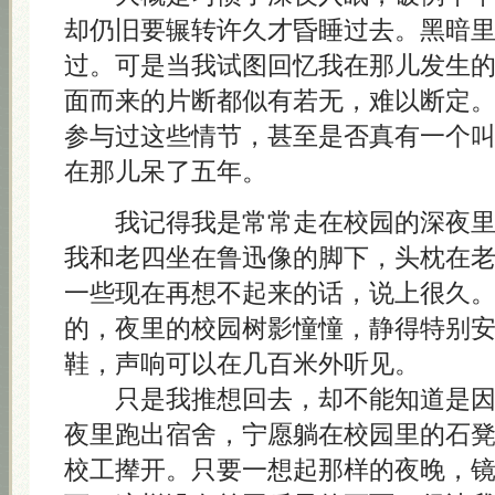
却仍旧要辗转许久才昏睡过去。黑暗
过。可是当我试图回忆我在那儿发生
面而来的片断都似有若无，难以断定
参与过这些情节，甚至是否真有一个
在那儿呆了五年。
我记得我是常常走在校园的深夜里
我和老四坐在鲁迅像的脚下，头枕在
一些现在再想不起来的话，说上很久
的，夜里的校园树影憧憧，静得特别
鞋，声响可以在几百米外听见。
只是我推想回去，却不能知道是因
夜里跑出宿舍，宁愿躺在校园里的石
校工撵开。只要一想起那样的夜晚，