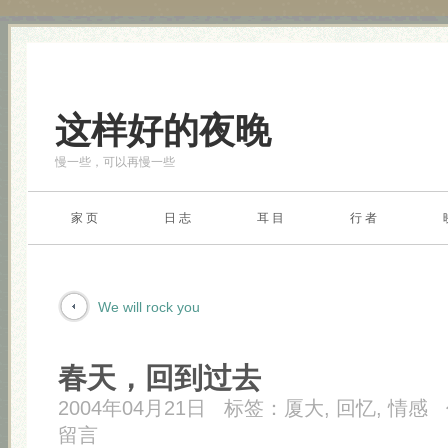
这样好的夜晚
慢一些，可以再慢一些
家 页
日 志
耳 目
行 者
We will rock you
春天，回到过去
2004年04月21日
标签：
厦大
,
回忆
,
情感
留言