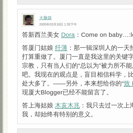
大脑袋
2005年03月18日 1:35下午
答新西兰美女
Dora
：Come on baby…:lo
答厦门姑娘
纤薄
：那一辑深圳人的一天
打算重做了。厦门一直是我这里的关键
宗教，只有当人们的“总以为”被力所不
吧。我现在的观点是，盲目相信科学，
处大多了。——另外，本来想给你的“
致 E
现厦大Blogger已经不能留言了。
答上海姑娘
木亥木兆
：我只去过一次上
我，却始终有特别的意义。