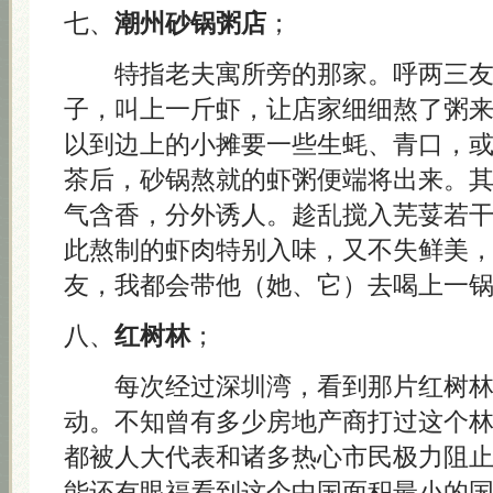
七、
潮州砂锅粥店
；
特指老夫寓所旁的那家。呼两三友
子，叫上一斤虾，让店家细细熬了粥
以到边上的小摊要一些生蚝、青口，
茶后，砂锅熬就的虾粥便端将出来。
气含香，分外诱人。趁乱搅入芜荽若
此熬制的虾肉特别入味，又不失鲜美
友，我都会带他（她、它）去喝上一
八、
红树林
；
每次经过深圳湾，看到那片红树林
动。不知曾有多少房地产商打过这个
都被人大代表和诸多热心市民极力阻
能还有眼福看到这个中国面积最小的