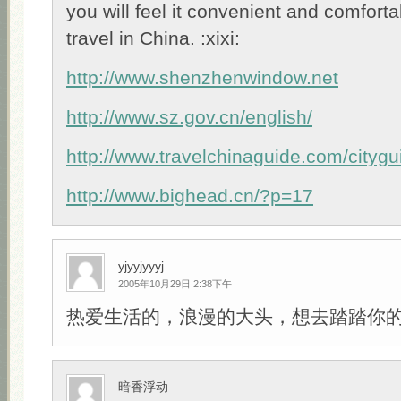
you will feel it convenient and comfort
travel in China. :xixi:
http://www.shenzhenwindow.net
http://www.sz.gov.cn/english/
http://www.travelchinaguide.com/city
http://www.bighead.cn/?p=17
yjyyjyyyj
2005年10月29日 2:38下午
热爱生活的，浪漫的大头，想去踏踏你的足迹
暗香浮动