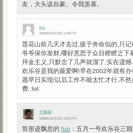
友，大头该自豪。令我羡慕。
fuo
2005年03月24日 4:49下午
莲花山前几天才去过,疲于奔命似的,只
爷爷保你发财,哪好意思于众目睽睽之下
拜金主义,只默念了几声就溜了,实在遗憾
欢乐谷是我的最爱啊!早在2002年就有办
愿早日实现!以后工作不能太忙才行,不
费.:lol:
大脑袋
2005年03月24日 5:53下午
答形迹飘忽的
fuo
：五月一号欢乐谷三期