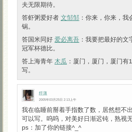
夫无限期待。
答虾粥爱好者
文邹邹
：你来，你来，我
锅。
答国米同好
爱必离吾
：我要把最好的文
冠军杯德比。
答上海青年
木瓜
：厦门，厦门，厦门有1
写。
纤薄
2005年03月25日 2:13上午
我在临睡前掰着手指数了数，居然想不
可以写。呜呜，对美好日渐迟钝，熟视
ps：加了你的链接^_^