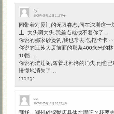
fly
2005年05月12日 1:16下午
同带着对厦门的无限眷恋,同在深圳这一
上. 大头啊大头,我差点就找不着你了…
你说的那家砂煲粥,我也常去吃,挖卡卡~~
你说的江苏大厦前面的那条400来米的林
10路…
你说的澄莲阁,随着北部湾的消失,他也
慢慢地消失了…
:heng:
qq
2005年05月16日 10:12上午
拜托，潮州砂锅粥店具体在哪呀？我要