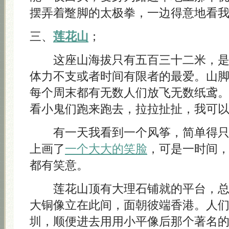
摆弄着蹩脚的太极拳，一边得意地看
三、
莲花山
；
这座山海拔只有五百三十二米，是
体力不支或者时间有限者的最爱。山
每个周末都有无数人们放飞无数纸鸢
看小鬼们跑来跑去，拉拉扯扯，我可
有一天我看到一个风筝，简单得只
上画了
一个大大的笑脸
，可是一时间
都有笑意。
莲花山顶有大理石铺就的平台，总
大铜像立在此间，面朝彼端香港。人
圳，顺便进去用用小平像后那个著名