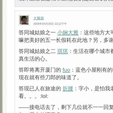
大脑袋
2005年04月26日 10:12下午
答同城姑娘之一
小娴大雅
：这些地方大
嘛把美好的五一长假耗在此地？另，多
答同城姑娘之二
琪琪
：生活在哪个城市
真生活的心。
答即将离开厦门的
fuo
：蓝色小屋刚有的
现在就有些刀郎的味道了。
答现已人在旅途的
折腰
：字小，是怕我
看。。。:lol:
——接电话去了，剩下几位就不一一回