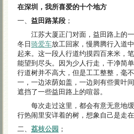
在深圳，我所喜爱的十个地方
一、
益田路某段
；
江苏大厦正门对面，益田路上的一
冬日
骑爱车
放工回家，慢腾腾行入道
起来。这一段人行道约摸四百来米，
能望到尽头。因为少人行走，干净简
行道树并不高大，但是工工整整，毫
一，一边浓荫如盖，一边则有些黄叶
遮挡了一些益田路上的喧嚣。
每次走过这里，都会有意无意地缓
行热闹里安详着的树，想象自己是走
二、
荔枝公园
；