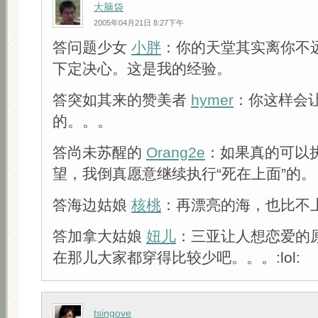
大脑袋
2005年04月21日 8:27下午
答问题少女
小胖
：你的天堂其实离你不
下定决心。这是我的经验。
答突如其来的赞美者
hymer
：你这样会
的。。。
答尚未苏醒的
Orang2e
：如果真的可以执
望，我倒真愿意继续执行“死在上面”的。
答海边姑娘
核桃
：再漂亮的海，也比不
答加拿大姑娘
妞儿
：三亚让人想恋爱的
在那儿大家都穿得比较少吧。。。:lol:
tsingove