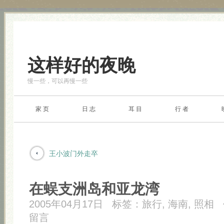
这样好的夜晚
慢一些，可以再慢一些
家 页
日 志
耳 目
行 者
王小波门外走卒
在蜈支洲岛和亚龙湾
2005年04月17日
标签：
旅行
,
海南
,
照相
留言