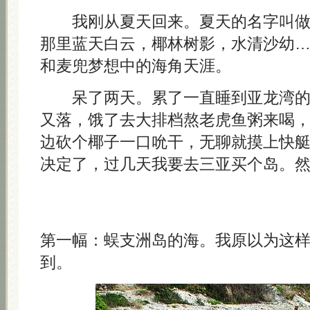
我刚从夏天回来。夏天的名字叫做
那里蓝天白云，椰林树影，水清沙幼
和麦兜梦想中的海角天涯。
呆了两天。累了一直睡到亚龙湾的
又落，饿了去大排档熬老虎鱼粥来喝
边砍个椰子一口吮干，无聊就摸上快
决定了，过几天我要去三亚买个岛。
第一幅：蜈支洲岛的海。我原以为这
到。