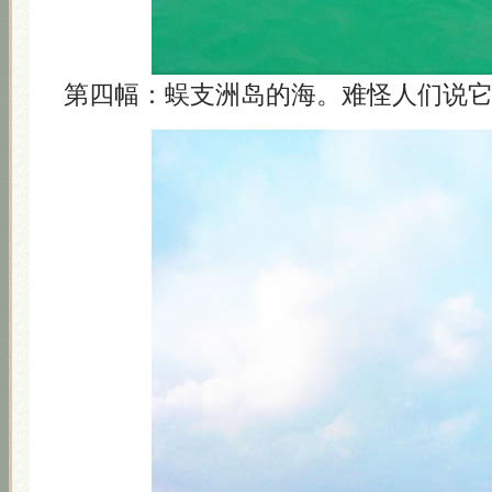
第四幅：蜈支洲岛的海。难怪人们说