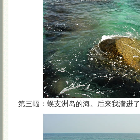
第三幅：蜈支洲岛的海。后来我潜进