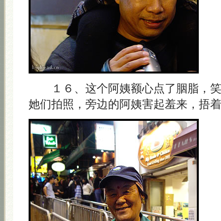
１６、这个阿姨额心点了胭脂，笑
她们拍照，旁边的阿姨害起羞来，捂