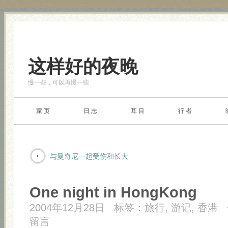
这样好的夜晚
慢一些，可以再慢一些
家 页
日 志
耳 目
行 者
与曼奇尼一起受伤和长大
One night in HongKong
2004年12月28日
标签：
旅行
,
游记
,
香港
留言