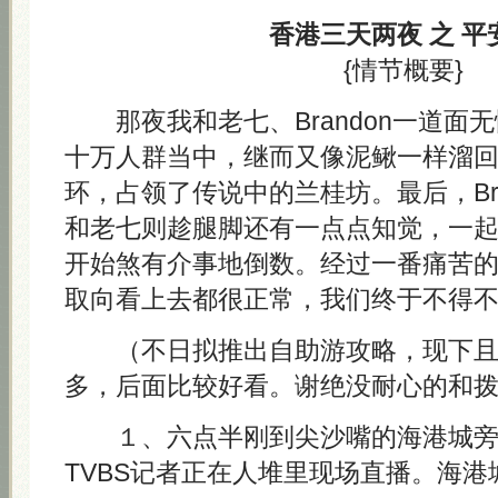
香港三天两夜 之 平
{情节概要}
那夜我和老七、Brandon一道面
十万人群当中，继而又像泥鳅一样溜
环，占领了传说中的兰桂坊。最后，Bra
和老七则趁腿脚还有一点点知觉，一
开始煞有介事地倒数。经过一番痛苦
取向看上去都很正常，我们终于不得
（不日拟推出自助游攻略，现下
多，后面比较好看。谢绝没耐心的和
１、六点半刚到尖沙嘴的海港城旁
TVBS记者正在人堆里现场直播。海