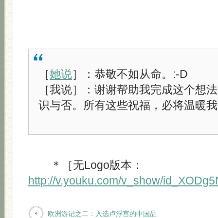
［
她说
］：恭敬不如从命。:-D
［我说］：谢谢帮助我完成这个想法
识与否。所有这些祝福，必将温暖我
＊［无Logo版本：
http://v.youku.com/v_show/id_XODg
欧洲游记之二：入选卢浮宫的中国品