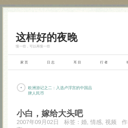
这样好的夜晚
慢一些，可以再慢一些
家 页
日 志
耳 目
行 者
欧洲游记之二：入选卢浮宫的中国品
牌人民币
小白，嫁给大头吧
2007年09月02日
标签：
婚
,
情感
,
视频
作