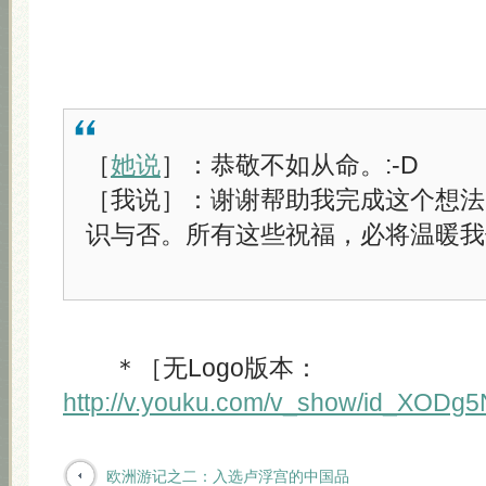
［
她说
］：恭敬不如从命。:-D
［我说］：谢谢帮助我完成这个想法
识与否。所有这些祝福，必将温暖我
＊［无Logo版本：
http://v.youku.com/v_show/id_XODg
欧洲游记之二：入选卢浮宫的中国品