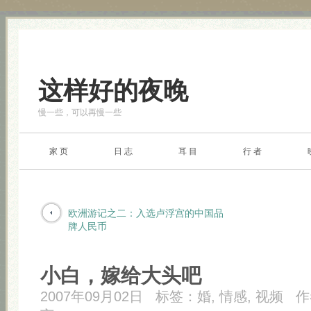
这样好的夜晚
慢一些，可以再慢一些
家 页
日 志
耳 目
行 者
欧洲游记之二：入选卢浮宫的中国品
牌人民币
小白，嫁给大头吧
2007年09月02日
标签：
婚
,
情感
,
视频
作