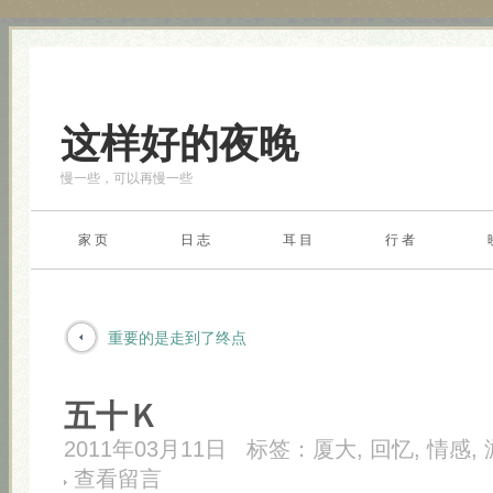
这样好的夜晚
慢一些，可以再慢一些
家 页
日 志
耳 目
行 者
重要的是走到了终点
五十Ｋ
2011年03月11日
标签：
厦大
,
回忆
,
情感
,
查看留言