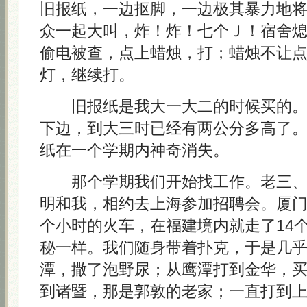
旧报纸，一边抠脚，一边极其暴力地
众一起大叫，炸！炸！七个Ｊ！宿舍
偷电被查，点上蜡烛，打；蜡烛不让
灯，继续打。
旧报纸是我大一大二的时候买的
下边，到大三时已经有两公分多高了
纸在一个学期内神奇消失。
那个学期我们开始找工作。老三、
明和我，相约去上海参加招聘会。厦门到
个小时的火车，在福建境内就走了14
秘一样。我们随身带着扑克，于是几
潭，撒了泡野尿；从鹰潭打到金华，
到诸暨，那是郭敦的老家；一直打到