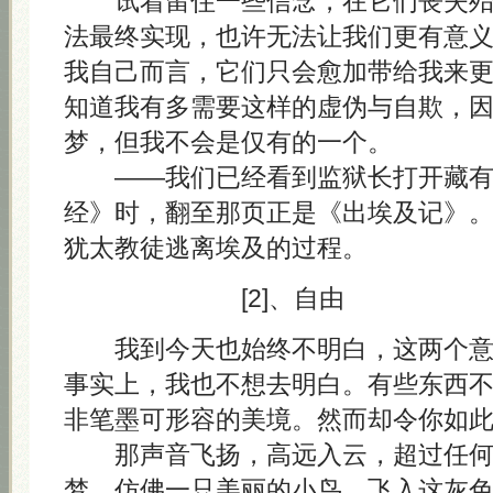
试着留住一些信念，在它们丧失殆
法最终实现，也许无法让我们更有意
我自己而言，它们只会愈加带给我来
知道我有多需要这样的虚伪与自欺，
梦，但我不会是仅有的一个。
——我们已经看到监狱长打开藏有 A
经》时，翻至那页正是《出埃及记》
犹太教徒逃离埃及的过程。
[2]、自由
我到今天也始终不明白，这两个意
事实上，我也不想去明白。有些东西
非笔墨可形容的美境。然而却令你如
那声音飞扬，高远入云，超过任何
梦，仿佛一只美丽的小鸟，飞入这灰