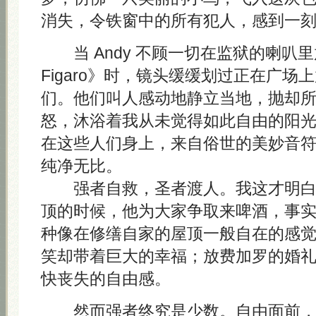
消失，令铁窗中的所有犯人，感到一
当 Andy 不顾一切在监狱的喇叭里放《L
Figaro》时，镜头缓缓划过正在广场
们。他们叫人感动地静立当地，抛却
怒，沐浴着我从未觉得如此自由的阳
在这些人们身上，来自俗世的美妙音
纯净无比。
强者自救，圣者渡人。我这才明白 A
顶的时候，他为大家争取来啤酒，事
种像在修缮自家的屋顶一般自在的感
笑却带着巨大的幸福；放费加罗的婚
快丧失的自由感。
然而强者终究是少数。自由面前，