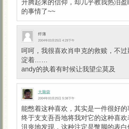
升腾起来的信仰，却几乎教我热泪盈
的事情了~~
纤薄
2004年03月25日 4:29下午
呵呵，我很喜欢肖申克的救赎，不过
淀着……
andy的执着有时候让我望尘莫及
大脑袋
2004年03月25日 5:38下午
能憋着这种喜欢，其实是一件很好的
终于支支吾吾地将我对它的这种喜欢
沮丧地发现，这种注定是蹩脚的表白