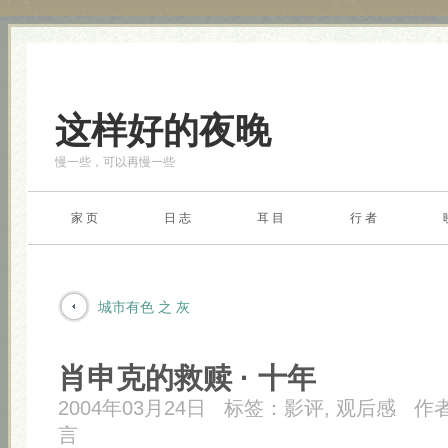
这样好的夜晚
慢一些，可以再慢一些
家 页
日 志
耳 目
行 者
城市有色 之 灰
肖申克的救赎 · 十年
2004年03月24日
标签：
影评
,
观后感
作
言