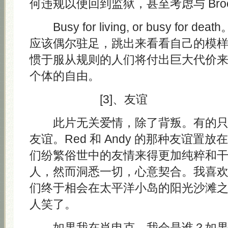
何违规以便回到监狱，甚至考虑与 Broo
Busy for living, or busy for
应该偶尔驻足，跳出来看看自己的模
惯于服从规则的人们将付出巨大代价
个体的自由。
[3]、友谊
此片无关爱情，除了背叛。有的只
友谊。Red 和 Andy 的那种友谊置
们纷繁俗世中的友情来得更加纯粹和
人，然而洞悉一切，心意契合。我喜
们终于相会在太平洋小岛的阳光沙滩
人笑了。
如果我在肖申克，我会是谁？如果