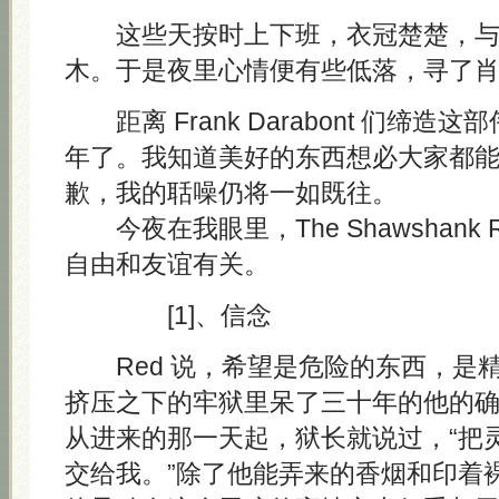
这些天按时上下班，衣冠楚楚，与
木。于是夜里心情便有些低落，寻了
距离 Frank Darabont 们缔造
年了。我知道美好的东西想必大家都
歉，我的聒噪仍将一如既往。
今夜在我眼里，The Shawshank Re
自由和友谊有关。
[1]、信念
Red 说，希望是危险的东西，是
挤压之下的牢狱里呆了三十年的他的
从进来的那一天起，狱长就说过，“把
交给我。”除了他能弄来的香烟和印着