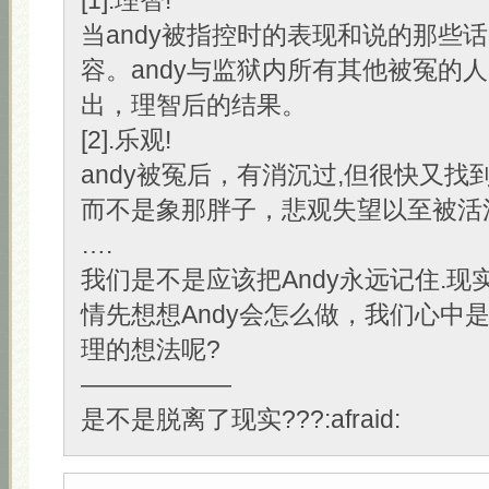
[1].理智!
当andy被指控时的表现和说的那些
容。andy与监狱内所有其他被冤的人
出，理智后的结果。
[2].乐观!
andy被冤后，有消沉过,但很快又找
而不是象那胖子，悲观失望以至被活
….
我们是不是应该把Andy永远记住.现
情先想想Andy会怎么做，我们心中
理的想法呢?
——————
是不是脱离了现实???:afraid: