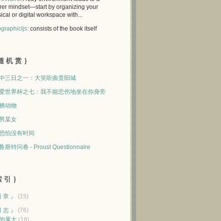
rer mindset—start by organizing your
ical or digital workspace with...
graphicljs
: consists of the book itself
随 机 赏 ｝
中三日之一：大笑听曲贵阳城
爱世界杯之七：我不能悲伤地坐在你身旁
栖动物
男某女
恐怕没有时间
斯特问卷 - Proust Questionnaire
 引 ｝
断 章 』
(15)
日 志 』
(76)
的厦大
(18)