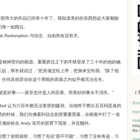
 们缔造这部伟大的作品已经有十年了。我知道美好的东西想必大家都能
仍将一如既往。
k Redemption 与信念、自由和友谊有关。
是精神苦闷的根源。重重挤压之下的牢狱里呆了三十年的他的确
起，狱长就说过，“把灵魂交给上帝，把身体交给我。”除了他
，任何其他异动在这个黑暗的高墙之内似乎都无法生长。
｛ 
希望是好事——甚至也许是人间至善。而美好的事永不消失。”
Rod
 Red 认为六百年都无法凿穿的隧洞。当他终于爬出五百码恶臭的
Har
禁的时候，我们仿佛看到信念刺穿重重黑幕，在暗夜中打了一道
And
魂纷纷在 Andy 张开的双臂下现形，并且颤抖。
easy
the 
了按部就班，习惯了先说“那不可能”，习惯了没有奇迹，习
And