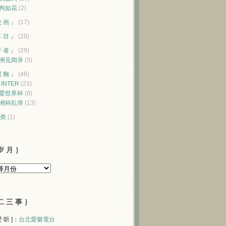
狗如花
(2)
映 画 』
(17)
耳 目 』
(28)
行 者 』
(29)
洲见闻录
(5)
蹴 鞠 』
(48)
♥ INTER
(23)
爱世界杯
(8)
洲杯乱弹
(13)
类
(1)
岁 月 ｝
二 三 事 ｝
 爱 听 ]：
台北愛樂電台