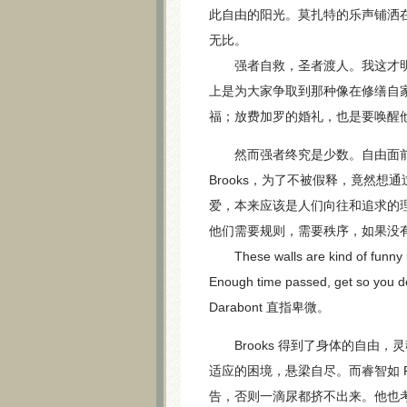
此自由的阳光。莫扎特的乐声铺洒
无比。
强者自救，圣者渡人。我这才明白
上是为大家争取到那种像在修缮自
福；放费加罗的婚礼，也是要唤醒
然而强者终究是少数。自由面前
Brooks，为了不被假释，竟然
爱，本来应该是人们向往和追求的理想
他们需要规则，需要秩序，如果没
These walls are kind of funny lik
Enough time passed, get so you d
Darabont 直指卑微。
Brooks 得到了身体的自由，
适应的困境，悬梁自尽。而睿智如 
告，否则一滴尿都挤不出来。他也考虑