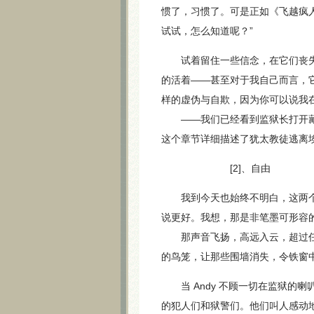
惯了，习惯了。可是正如《飞越疯人院》（On
试试，怎么知道呢？”
试着留住一些信念，在它们丧失
的活着——甚至对于我自己而言，
样的虚伪与自欺，因为你可以说我
——我们已经看到监狱长打开藏有
这个章节详细描述了犹太教徒逃离
[2]、自由
我到今天也始终不明白，这两个
说更好。我想，那是非笔墨可形容
那声音飞扬，高远入云，超过任
的鸟笼，让那些围墙消失，令铁窗
当 Andy 不顾一切在监狱的喇叭里放
的犯人们和狱警们。他们叫人感动