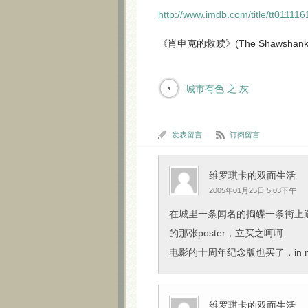
http://www.imdb.com/title/tt011116
《肖申克的救赎》(The Shawshank R
城市有色 之 灰
发表留言
订阅留言
维罗琪卡的双面生活
2005年01月25日 5:03下午
在城里一条闻名的掏碟一条街上遇见了Sh
的那张poster，立买之呵呵
电影的十周年纪念版也买了，in memor
维罗琪卡的双面生活