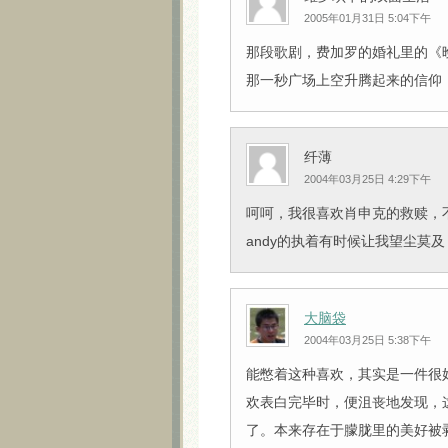
2005年01月31日 5:04下午
那段歌剧，费加罗的婚礼里的《晚
那一秒广场上空升腾起来的信仰，
纤薄
2004年03月25日 4:29下午
呵呵，我很喜欢肖申克的救赎，
andy的执着有时候让我望尘莫及
大脑袋
2004年03月25日 5:38下午
能憋着这种喜欢，其实是一件很
欢表白完毕时，便沮丧地发现，
了。本来存在于朦胧里的美好被