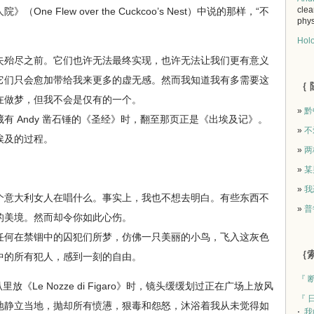
clea
e Flew over the Cuckcoo’s Nest）中说的那样，“不
phys
Holo
殆尽之前。它们也许无法最终实现，也许无法让我们更有意义
它们只会愈加带给我来更多的虚无感。然而我知道我有多需要这
｛ 
在做梦，但我不会是仅有的一个。
»
黔
 Andy 凿石锤的《圣经》时，翻至那页正是《出埃及记》。
»
不
埃及的过程。
»
两
»
某
»
我
意大利女人在唱什么。事实上，我也不想去明白。有些东西不
»
普鲁
的美境。然而却令你如此心伤。
何在禁锢中的囚犯们所梦，仿佛一只美丽的小鸟，飞入这灰色
｛索
中的所有犯人，感到一刻的自由。
『 
《Le Nozze di Figaro》时，镜头缓缓划过正在广场上放风
『 
地静立当地，抛却所有愤懑，狠毒和怨怒，沐浴着我从未觉得如
我