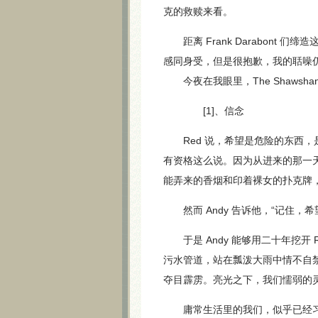
克的救赎来看。
距离 Frank Darabont
感同身受，但是很抱歉，我的聒噪
今夜在我眼里，The Shawshan
[1]、信念
Red 说，希望是危险的东西，
有资格这么说。因为从进来的那一天
能弄来的香烟和印着裸女的扑克牌
然而 Andy 告诉他，“记住，
于是 Andy 能够用二十年挖开
污水管道，站在瓢泼大雨中情不自
夺目霹雳。亮光之下，我们懦弱的灵
庸常生活里的我们，似乎已经习惯