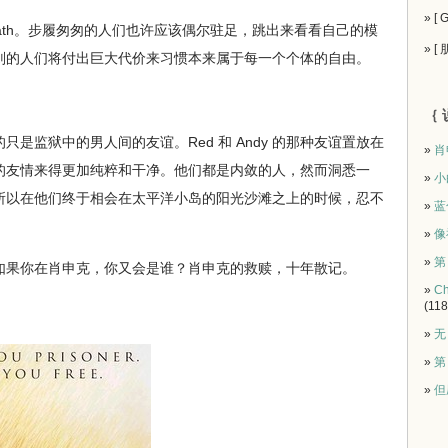
» [
usy for death。步履匆匆的人们也许应该偶尔驻足，跳出来看看自己的模
» [
则的人们将付出巨大代价来习惯本来属于每一个个体的自由。
｛ 
监狱中的男人间的友谊。Red 和 Andy 的那种友谊置放在
»
肖
的友情来得更加纯粹和干净。他们都是内敛的人，然而洞悉一
»
小
所以在他们终于相会在太平洋小岛的阳光沙滩之上的时候，忍不
»
蓝
»
像
»
第
果你在肖申克，你又会是谁？肖申克的救赎，十年散记。
»
Ch
(118
»
无
»
第
»
但