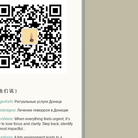
他 们 说 ｝
gerKeN
: Ритуальные услуги Донецк
oldedgew
: Лечение геморроя в Донецке
reWaire
: When everything feels urgent, it’s
 to lose focus and clarity. Step back, identify
most impactful...
reWaire
: A tidy environment leads to a