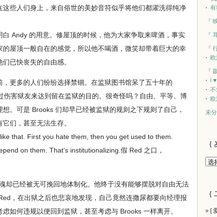
在这些人们身上，来自俗世的美妙音符似乎将他们都濯洗得纯净
有
『 
 Andy 的用意。修屋顶的时候，他为大家争取来啤酒，事实
『 
家的屋顶一般自在的感觉，所以他不喝酒，微笑却带着巨大的幸
『 
欧
他们已快丧失的自由感。
『 
i 
，更多的人们纷纷选择禁锢。在监狱图书馆呆了五十年的
不
想通过伤害狱友来达到留在监狱的目的。很奇怪吗？自由、平等、博
欧
。可是 Brooks 们却早已经被监狱的规则之下规则了自己，
未分
有它们，甚至无法生存。
e that. First you hate them, then you get used to them.
｛ 
epend on them. That’s institutionalizing.假 Red 之口，
灵魂却已经被无可挽回地体制化。他终于没有能够摆脱对自由无法
｛ 
Red，在出狱之后也悲哀地发现，自己竟然连撒尿都要向经理报
如何违规以便回到监狱，甚至考虑与 Brooks 一样离开。
» [