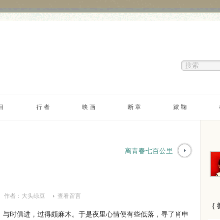
目
行 者
映 画
断 章
蹴 鞠
离青春七百公里
作者：
大头绿豆
查看留言
｛ 
与时俱进，过得颇麻木。于是夜里心情便有些低落，寻了肖申