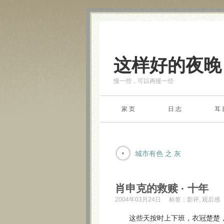
这样好的夜晚
慢一些，可以再慢一些
家 页
日 志
耳 
城市有色 之 灰
肖申克的救赎 · 十年
2004年03月24日
标签：
影评
,
观后感
这些天按时上下班，衣冠楚楚，