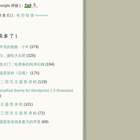
 Google 评级 ]：
 朋 友 们 ]：
有 些 链 接 »»»»»»
说 多 了 ｝
申克的救赎 · 十年
(379)
白，嫁给大头吧
(326)
色大门：给青春的纯净礼物
(194)
福贵那样《活着》
(175)
 二 部 无 主 题 答 录 机
(119)
inaRed theme for Wordpress 1.5 Released
)
 主 题 答 录 机
(101)
 三 部 无 主 题 答 录 机
(72)
愿那里有很多夏天的早晨
(69)