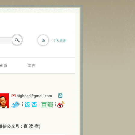
订阅更新
树 洞
留 声
┆
┆
┆
微信公众号：夜 读 症｝