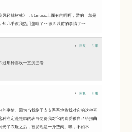
风轻拂树林》，51music上面有的呵呵，爱的，却是
却几乎教我热泪盈眶了~~很久以前的事情了~~
回复
引用
不过那种喜欢一直沉淀着……
回复
引用
好的事情。因为当我终于支支吾吾地将我对它的这种喜
这种注定是蹩脚的表白使得我对它的喜爱被自己给扭曲
剥光了衣服之后，被发现是一身赘肉。唉，不如不