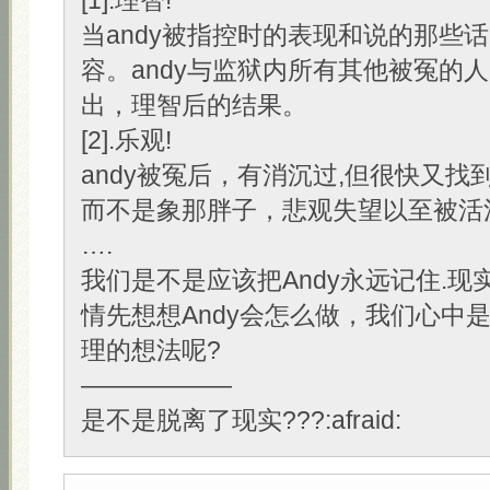
[1].理智!
当andy被指控时的表现和说的那些
容。andy与监狱内所有其他被冤的人
出，理智后的结果。
[2].乐观!
andy被冤后，有消沉过,但很快又找
而不是象那胖子，悲观失望以至被活
….
我们是不是应该把Andy永远记住.现
情先想想Andy会怎么做，我们心中
理的想法呢?
——————
是不是脱离了现实???:afraid: