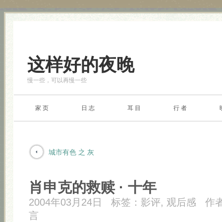
这样好的夜晚
慢一些，可以再慢一些
家 页
日 志
耳 目
行 者
城市有色 之 灰
肖申克的救赎 · 十年
2004年03月24日
标签：
影评
,
观后感
作
言