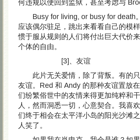
何违规以便回到监狱，甚至考虑与 Broo
Busy for living, or busy for
应该偶尔驻足，跳出来看看自己的模
惯于服从规则的人们将付出巨大代价
个体的自由。
[3]、友谊
此片无关爱情，除了背叛。有的只
友谊。Red 和 Andy 的那种友谊置
们纷繁俗世中的友情来得更加纯粹和
人，然而洞悉一切，心意契合。我喜
们终于相会在太平洋小岛的阳光沙滩
人笑了。
如果我在肖申克，我会是谁？如果