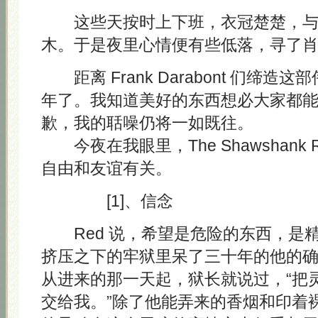
这些天按时上下班，衣冠楚楚，与
木。于是夜里心情便有些低落，寻了
距离 Frank Darabont 们缔造
年了。我知道美好的东西想必大家都
歉，我的聒噪仍将一如既往。
今夜在我眼里，The Shawshank Re
自由和友谊有关。
[1]、信念
Red 说，希望是危险的东西，是
挤压之下的牢狱里呆了三十年的他的
从进来的那一天起，狱长就说过，“把
交给我。”除了他能弄来的香烟和印着