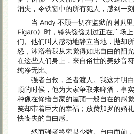
消失，令铁窗中的所有犯人，感到一
当 Andy 不顾一切在监狱的喇叭里放《L
Figaro》时，镜头缓缓划过正在广场
们。他们叫人感动地静立当地，抛却
怒，沐浴着我从未觉得如此自由的阳
在这些人们身上，来自俗世的美妙音
纯净无比。
强者自救，圣者渡人。我这才明白 A
顶的时候，他为大家争取来啤酒，事
种像在修缮自家的屋顶一般自在的感
笑却带着巨大的幸福；放费加罗的婚
快丧失的自由感。
然而强者终究是少数。自由面前，