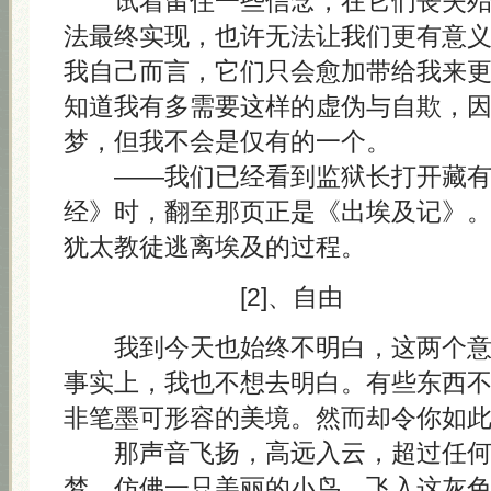
试着留住一些信念，在它们丧失殆
法最终实现，也许无法让我们更有意
我自己而言，它们只会愈加带给我来
知道我有多需要这样的虚伪与自欺，
梦，但我不会是仅有的一个。
——我们已经看到监狱长打开藏有 A
经》时，翻至那页正是《出埃及记》
犹太教徒逃离埃及的过程。
[2]、自由
我到今天也始终不明白，这两个意
事实上，我也不想去明白。有些东西
非笔墨可形容的美境。然而却令你如
那声音飞扬，高远入云，超过任何
梦，仿佛一只美丽的小鸟，飞入这灰