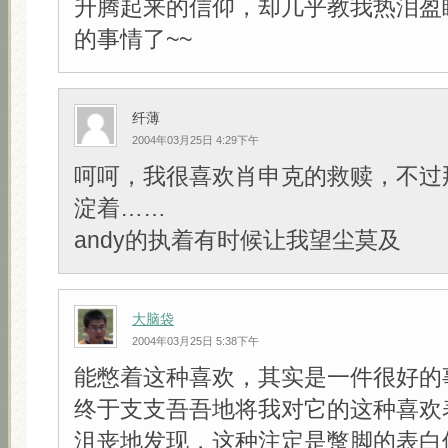
升腾起来的信仰，却几乎教我热泪盈
的事情了~~
纤薄
2004年03月25日 4:29下午
呵呵，我很喜欢肖申克的救赎，不过
淀着……
andy的执着有时候让我望尘莫及
大脑袋
2004年03月25日 5:38下午
能憋着这种喜欢，其实是一件很好的
终于支支吾吾地将我对它的这种喜欢
沮丧地发现，这种注定是蹩脚的表白