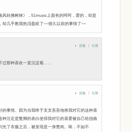
风轻拂树林》，51music上面有的呵呵，爱的，却是
却几乎教我热泪盈眶了~~很久以前的事情了~~
回复
引用
不过那种喜欢一直沉淀着……
回复
引用
好的事情。因为当我终于支支吾吾地将我对它的这种喜
这种注定是蹩脚的表白使得我对它的喜爱被自己给扭曲
剥光了衣服之后，被发现是一身赘肉。唉，不如不