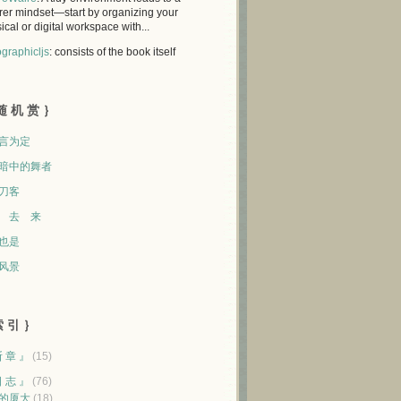
rer mindset—start by organizing your
ical or digital workspace with...
graphicljs
: consists of the book itself
随 机 赏 ｝
言为定
暗中的舞者
刀客
 去 来
也是
风景
 引 ｝
断 章 』
(15)
日 志 』
(76)
的厦大
(18)