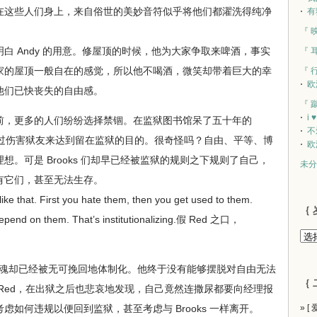
在这些人们身上，来自俗世的美妙音符似乎将他们都濯洗得纯净
有
『 
 Andy 的用意。修屋顶的时候，他为大家争取来啤酒，事实
『 
家的屋顶一般自在的感觉，所以他不喝酒，微笑却带着巨大的幸
『 
欧
他们已快丧失的自由感。
『 
i 
，更多的人们纷纷选择禁锢。在监狱图书馆呆了五十年的
不
想通过伤害狱友来达到留在监狱的目的。很奇怪吗？自由、平等、博
欧
。可是 Brooks 们却早已经被监狱的规则之下规则了自己，
未分
有它们，甚至无法生存。
e that. First you hate them, then you get used to them.
｛ 
epend on them. That’s institutionalizing.假 Red 之口，
灵魂却已经被无可挽回地体制化。他终于没有能够摆脱对自由无法
｛ 
Red，在出狱之后也悲哀地发现，自己竟然连撒尿都要向经理报
如何违规以便回到监狱，甚至考虑与 Brooks 一样离开。
» [