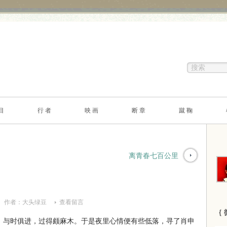
目
行 者
映 画
断 章
蹴 鞠
离青春七百公里
作者：
大头绿豆
查看留言
｛ 
与时俱进，过得颇麻木。于是夜里心情便有些低落，寻了肖申