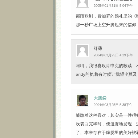
2005年01月31日 5:04下午
那段歌剧，费加罗的婚礼里的《晚
那一秒广场上空升腾起来的信仰，
纤薄
2004年03月25日 4:29下午
呵呵，我很喜欢肖申克的救赎，
andy的执着有时候让我望尘莫及
大脑袋
2004年03月25日 5:38下午
能憋着这种喜欢，其实是一件很
欢表白完毕时，便沮丧地发现，
了。本来存在于朦胧里的美好被