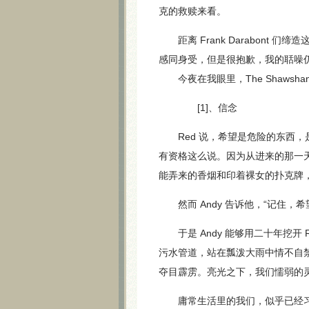
克的救赎来看。
距离 Frank Darabont
感同身受，但是很抱歉，我的聒噪
今夜在我眼里，The Shawshan
[1]、信念
Red 说，希望是危险的东西，
有资格这么说。因为从进来的那一天
能弄来的香烟和印着裸女的扑克牌
然而 Andy 告诉他，“记住，
于是 Andy 能够用二十年挖开
污水管道，站在瓢泼大雨中情不自
夺目霹雳。亮光之下，我们懦弱的灵
庸常生活里的我们，似乎已经习惯