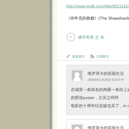
http://www.imdb.com/title/tt011116
《肖申克的救赎》(The Shawshank R
城市有色 之 灰
发表留言
订阅留言
维罗琪卡的双面生活
2005年01月25日 5:03下午
在城里一条闻名的掏碟一条街上遇见了Sh
的那张poster，立买之呵呵
电影的十周年纪念版也买了，in memor
维罗琪卡的双面生活