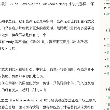
clea
e Flew over the Cuckcoo’s Nest）中说的那样，“不
phys
Holo
殆尽之前。它们也许无法最终实现，也许无法让我们更有意义
它们只会愈加带给我来更多的虚无感。然而我知道我有多需要这
｛ 
在做梦，但我不会是仅有的一个。
»
一
 Andy 凿石锤的《圣经》时，翻至那页正是《出埃及记》。
»
黑
埃及的过程。
»
磨
»
归
»
我
意大利女人在唱什么。事实上，我也不想去明白。有些东西不
»
煞
的美境。然而却令你如此心伤。
何在禁锢中的囚犯们所梦，仿佛一只美丽的小鸟，飞入这灰色
｛索
中的所有犯人，感到一刻的自由。
『 
《Le Nozze di Figaro》时，镜头缓缓划过正在广场上放风
『 
地静立当地，抛却所有愤懑，狠毒和怨怒，沐浴着我从未觉得如
我