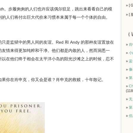
» [
usy for death。步履匆匆的人们也许应该偶尔驻足，跳出来看看自己的模
» [
则的人们将付出巨大代价来习惯本来属于每一个个体的自由。
｛ 
监狱中的男人间的友谊。Red 和 Andy 的那种友谊置放在
»
肖
的友情来得更加纯粹和干净。他们都是内敛的人，然而洞悉一
»
小
所以在他们终于相会在太平洋小岛的阳光沙滩之上的时候，忍不
»
蓝
»
像
»
第
果你在肖申克，你又会是谁？肖申克的救赎，十年散记。
»
Ch
(118
»
无
»
第
»
但