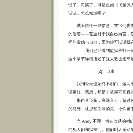
惯了，习惯了。可是正如《飞越疯人院》（On
试试，怎么知道呢？”
试着留住一些信念，在它们丧失
的活着——甚至对于我自己而言，
样的虚伪与自欺，因为你可以说我
——我们已经看到监狱长打开藏有
这个章节详细描述了犹太教徒逃离
[2]、自由
我到今天也始终不明白，这两个
说更好。我想，那是非笔墨可形容
那声音飞扬，高远入云，超过任
的鸟笼，让那些围墙消失，令铁窗
当 Andy 不顾一切在监狱的喇叭里放
的犯人们和狱警们。他们叫人感动