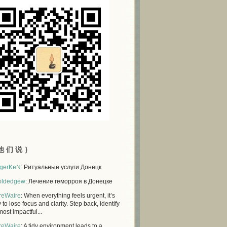
他 们 说 ｝
gerKeN
: Ритуальные услуги Донецк
oldedgew
: Лечение геморроя в Донецке
reWaire
: When everything feels urgent, it’s
 to lose focus and clarity. Step back, identify
most impactful...
reWaire
: A tidy environment leads to a