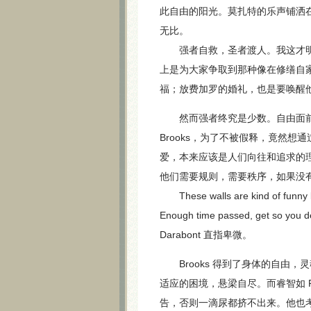
此自由的阳光。莫扎特的乐声铺洒
无比。
强者自救，圣者渡人。我这才明白
上是为大家争取到那种像在修缮自
福；放费加罗的婚礼，也是要唤醒
然而强者终究是少数。自由面前
Brooks，为了不被假释，竟然
爱，本来应该是人们向往和追求的理想
他们需要规则，需要秩序，如果没
These walls are kind of funny lik
Enough time passed, get so you d
Darabont 直指卑微。
Brooks 得到了身体的自由，
适应的困境，悬梁自尽。而睿智如 
告，否则一滴尿都挤不出来。他也考虑