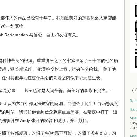
 们缔造这部伟大的作品已经有十年了。我知道美好的东西想必大家都能
仍将一如既往。
k Redemption 与信念、自由和友谊有关。
是精神苦闷的根源。重重挤压之下的牢狱里呆了三十年的他的确
起，狱长就说过，“把灵魂交给上帝，把身体交给我。”除了他
，任何其他异动在这个黑暗的高墙之内似乎都无法生长。
｛ 
希望是好事——甚至也许是人间至善。而美好的事永不消失。”
Rod
 Red 认为六百年都无法凿穿的隧洞。当他终于爬出五百码恶臭的
Har
禁的时候，我们仿佛看到信念刺穿重重黑幕，在暗夜中打了一道
And
魂纷纷在 Andy 张开的双臂下现形，并且颤抖。
easy
the 
了按部就班，习惯了先说“那不可能”，习惯了没有奇迹，习
And