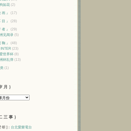
狗如花
(2)
映 画 』
(17)
耳 目 』
(28)
行 者 』
(29)
洲见闻录
(5)
蹴 鞠 』
(48)
♥ INTER
(23)
爱世界杯
(8)
洲杯乱弹
(13)
类
(1)
岁 月 ｝
二 三 事 ｝
 爱 听 ]：
台北愛樂電台