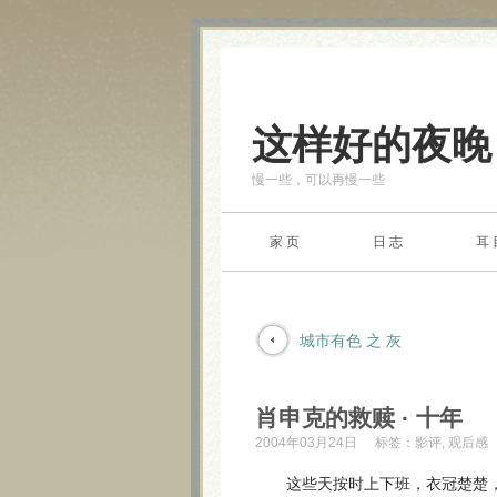
这样好的夜晚
慢一些，可以再慢一些
家 页
日 志
耳 
城市有色 之 灰
肖申克的救赎 · 十年
2004年03月24日
标签：
影评
,
观后感
这些天按时上下班，衣冠楚楚，