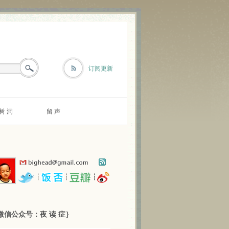
订阅更新
树 洞
留 声
┆
┆
┆
微信公众号：夜 读 症｝