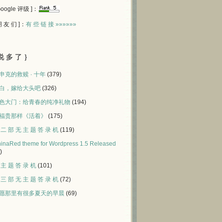
 Google 评级 ]：
 朋 友 们 ]：
有 些 链 接 »»»»»»
说 多 了 ｝
申克的救赎 · 十年
(379)
白，嫁给大头吧
(326)
色大门：给青春的纯净礼物
(194)
福贵那样《活着》
(175)
 二 部 无 主 题 答 录 机
(119)
inaRed theme for Wordpress 1.5 Released
)
 主 题 答 录 机
(101)
 三 部 无 主 题 答 录 机
(72)
愿那里有很多夏天的早晨
(69)