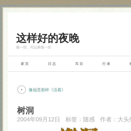
这样好的夜晚
慢一些，可以再慢一些
家 页
日 志
耳 目
行 者
像福贵那样《活着》
树洞
2004年09月12日
标签：
随感
作者：
大头