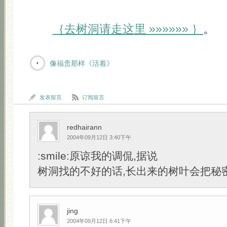
｛去树洞请走这里 »»»»»» ｝
。
像福贵那样《活着》
发表留言
订阅留言
redhairann
2004年09月12日 3:40下午
:smile:原谅我的调侃,据说
树洞找的不好的话,长出来的树叶会把秘
jing
2004年09月12日 6:41下午