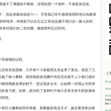
都逃不了满脸的不耐烦，没理由我一个例外，不免愈加沮丧。
，想起来眼前就是六一。尽管我已经不愿再懦弱而苍白地奢望
那样纯净，却倒是可以在忘记之前说说属于我们这一拨儿的回
将来对我们的二世炫耀，顺便暂时忘记时间。
束。
同食物的过程。
实没有其他宠物，几乎每个小孩都用文具盒养了蚕虫。我花了几
｛ 
后栽了株小桑树。很快我就发现桑叶供应完全跟不上小蚕们成长
Rod
们饿得两眼发黑的样子。想过很多办法，比如喂一些我认为营养
Har
的饮食习惯。结果，因为吃了某种叶片细小含有丰富牛奶状液体
And
泻而死。
easy
the 
有巨大桑树的同学商量。那厮极富商业天才，扬言要我拿自家
And