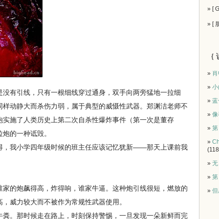
» [
» [
｛ 
»
肖
»
小
是没有引线，只有一根细线穿过通身，双手向两旁猛地一拉细
»
蓝
同样动静大而杀伤力弱，属于典型的威慑性武器。郑渊洁老师不
»
像
炮实施了人类历史上第二次自杀性爆炸事件（第一次是董存
»
第
拉炮的一种诋毁。
»
Ch
，我小学四年级时候的班主任应该记忆犹新——那天上课前我
(118
»
无
»
第
谁家的炮飙得高，炸得响，谁家牛逼。这种炮引线很短，燃放的
»
但
高，威力较大而不被作为常规性武器使用。
粪。那时候走在路上，时刻保持警惕，一旦发现一朵新鲜而完