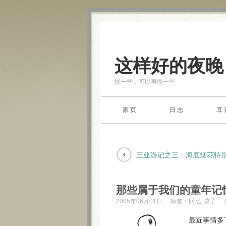
这样好的夜晚
慢一些，可以再慢一些
家 页
日 志
耳 
三亚游记之三：海底烟花特
那些属于我们的童年记
2005年06月01日
标签：
回忆
,
孩子
最近事情多了