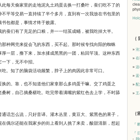
clea
从此每天偷家里的走地泥丸土鸡蛋去换一打桑叶，蚕们吃不了的
phys
种不平等交易一直持续了半个多月，直到有一次我放在书包里的
Holo
满书包都是，事情才终于败露。
的蚕们有了充足的口粮，并一一结茧成蛹，被我吃掉大半。
｛ 
的那种网兜来捉会飞的东西，买不起。那时候专找向阳的蜘蛛
»
沧
厚厚一层，撸下来，加水揉成黑黑的一团，粘回竿顶。这种东西
»
在
它一下，无不中招。
»
这
吃。知了的脑袋活动频繁，脖子上的肉因此非常可口。
»
蓝
蛋换的。靠，也不知道他们家拿那么多鸡蛋干嘛。交了鸡蛋之
»
配
老桑树，自己摘桑椹吃。吃完带着满嘴的紫红色去上学，不时舔
»
王
｛索
普通话怎么说，只好音译。灌木丛里，黄豆大、紫黑色的果子，
现在偶尔还能在我家乡的街上看到人挑了来卖，酸甜清新，想起
『 
『 
我