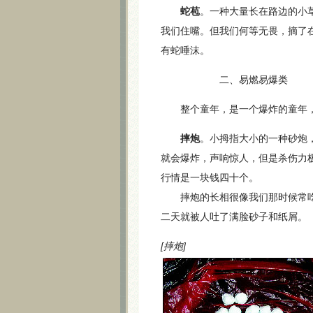
蛇苞
。一种大量长在路边的小
我们住嘴。但我们何等无畏，摘了
有蛇唾沫。
二、易燃易爆类
整个童年，是一个爆炸的童年，
摔炮
。小拇指大小的一种砂炮
就会爆炸，声响惊人，但是杀伤力
行情是一块钱四十个。
摔炮的长相很像我们那时候常吃
二天就被人吐了满脸砂子和纸屑。
[摔炮]