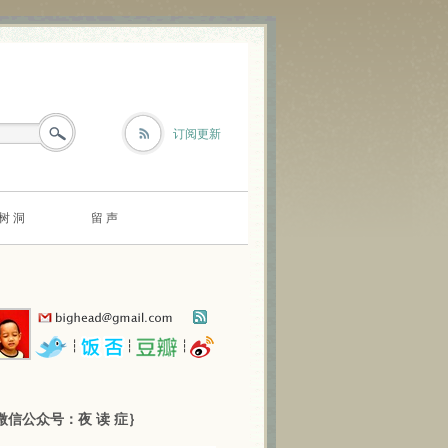
订阅更新
树 洞
留 声
┆
┆
┆
微信公众号：夜 读 症｝