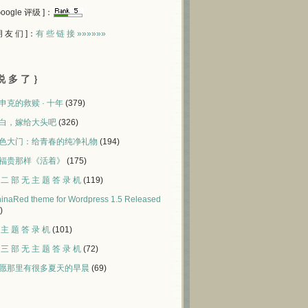
 Google 评级 ]：
 朋 友 们 ]：
有 些 链 接 »»»»»»
说 多 了 ｝
申克的救赎 · 十年
(379)
白，嫁给大头吧
(326)
色大门：给青春的纯净礼物
(194)
福贵那样《活着》
(175)
 二 部 无 主 题 答 录 机
(119)
inaRed theme for Wordpress 1.5 Released
)
 主 题 答 录 机
(101)
 三 部 无 主 题 答 录 机
(72)
愿那里有很多夏天的早晨
(69)