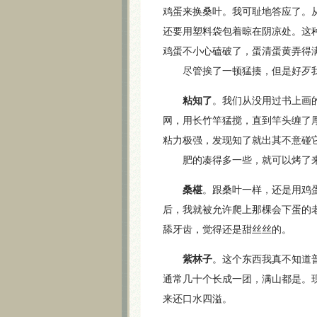
鸡蛋来换桑叶。我可耻地答应了。
还要用塑料袋包着晾在阴凉处。这
鸡蛋不小心磕破了，蛋清蛋黄弄得
尽管挨了一顿猛揍，但是好歹我
粘知了
。我们从没用过书上画
网，用长竹竿猛搅，直到竿头缠了
粘力极强，发现知了就出其不意碰
肥的凑得多一些，就可以烤了来
桑椹
。跟桑叶一样，还是用鸡
后，我就被允许爬上那棵会下蛋的
舔牙齿，觉得还是甜丝丝的。
紫林子
。这个东西我真不知道
通常几十个长成一团，满山都是。
来还口水四溢。