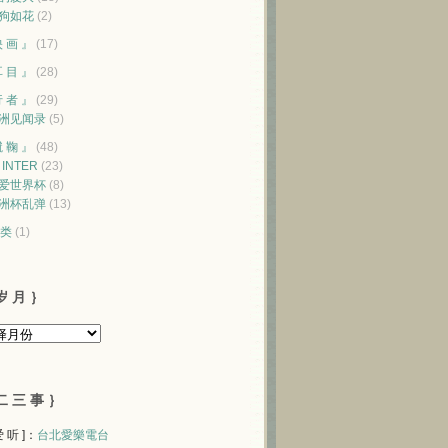
狗如花
(2)
映 画 』
(17)
耳 目 』
(28)
行 者 』
(29)
洲见闻录
(5)
蹴 鞠 』
(48)
♥ INTER
(23)
爱世界杯
(8)
洲杯乱弹
(13)
类
(1)
岁 月 ｝
二 三 事 ｝
 爱 听 ]：
台北愛樂電台