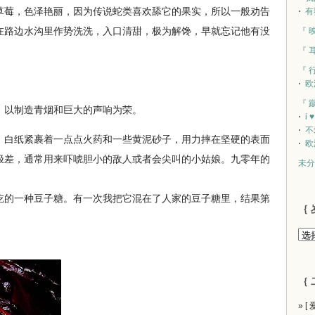
草莓，色泽艳丽，因为传说蛇类喜欢舔它的果实，所以一般劝告
有
在路边水沟里作势洗洗，入口清甜，极为解馋，早就忘记他有没
『 
『 
『 
欧
『 
以制造青烟和巨大的声响为荣。
i 
不
，白纸紧裹着一点点火药和一些黄泥砂子，用力摔在坚硬的表面
欧
极差，通常用来吓唬胆小的敌人或者会尖叫的小姑娘。九零年的
未分
的一种豆子糖。有一次我把它混在了人家的豆子糖里，结果第
｛ 
｛ 
» [