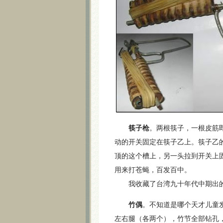
筷子枪
。两根筷子，一根皮筋
动的开关固定在筷子乙上。筷子乙
顶的这个槽上，另一头拉到开关上
用来打苍蝇，百发百中。
我收藏了台湾九十年代中期出的
竹偶
。不知道是哪个天才儿童
左右腿（各两个），竹节全部钻孔