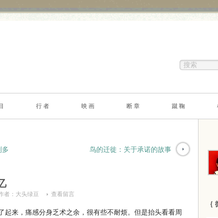
目
行 者
映 画
断 章
蹴 鞠
别多
鸟的迁徙：关于承诺的故事
忆
作者：
大头绿豆
查看留言
｛ 
起来，痛感分身乏术之余，很有些不耐烦。但是抬头看看周