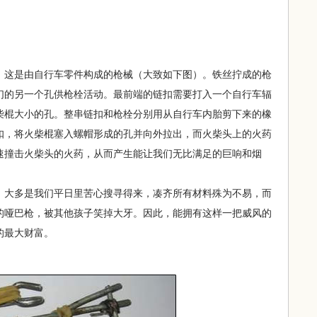
，这是由自行车零件构成的枪械（大致如下图）。铁丝拧成的枪
们的另一个孔供枪栓活动。最前端的链扣需要打入一个自行车辐
柴棍大小的孔。整串链扣和枪栓分别用从自行车内胎剪下来的橡
扣，将火柴棍塞入螺帽形成的孔并向外拉出，而火柴头上的火药
速撞击火柴头的火药，从而产生能让我们无比满足的巨响和烟
大多是我们平日里苦心搜寻得来，凑齐所有材料殊为不易，而
的哑巴枪，被其他孩子笑掉大牙。因此，能拥有这样一把威风的
的最大财富。