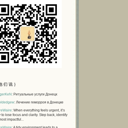
他 们 说 ｝
gerKeN
: Ритуальные услуги Донецк
oldedgew
: Лечение геморроя в Донецке
reWaire
: When everything feels urgent, it’s
 to lose focus and clarity. Step back, identify
most impactful...
reWaire
: A tidy environment leads to a