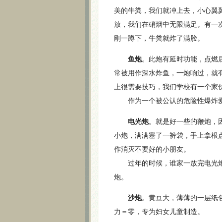
美的牛粪，我们就冲上去，小心翼
放，我们在硝烟中无限满足。有一
刚一蹲下，牛粪就炸了满脸。
鱼炮
。此炮有延时功能，点燃
常被用作深水炸鱼，一炮响过，就
上很需要技巧，我们学校有一个家
作为一个被公认的危险性爆炸爱
电光炮
。就是好一些的鞭炮，
小炮，满满塞了一裤袋，手上拿根
作消灭不要好的小朋友。
过年的时候，谁家一放完电光炮
炮。
沙炮
。黄豆大，薄薄的一层纸
力＝零，专为妇女儿童制造。