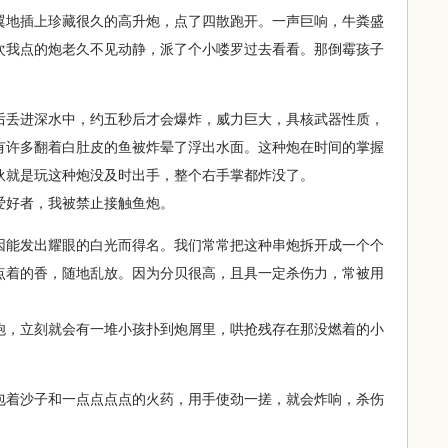
翼地插上珍藏很久的高升炮，点了四散跑开。一声巨响，牛粪盛
次我点的炮老久不见动静，派了个小喽罗过去看看。那倒霉孩子
后丢进深水中，约五秒后才会爆炸，威力巨大，具核武器性质，
有许多翻着白肚皮的鱼被炸晕了浮出水面。这种炮在时间的掌握
伙就是玩这种炮没及时出手，整个右手掌都炸没了。
好者，我被禁止接触鱼炮。
因能发出耀眼的白光而得名。我们常常把这种串炮拆开成一个个
点着的香，随地乱放。因为分贝很高，且具一定杀伤力，常被用
，立刻就会有一堆小孩扑到炮屑里，哄抢残存在那没燃着的小
包着沙子和一点点点点的火药，用手使劲一搓，就会炸响，杀伤