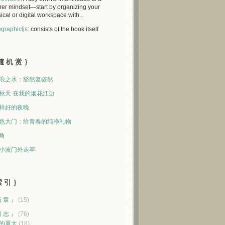
rer mindset—start by organizing your
ical or digital workspace with...
graphicljs
: consists of the book itself
随 机 赏 ｝
浪之水：豁然复骇然
秋天 在我的烟花江边
样好的夜晚
色大门：给青春的纯净礼物
角
小波门外走卒
 引 ｝
断 章 』
(15)
日 志 』
(76)
的厦大
(18)