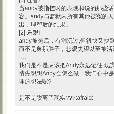
[1].理智!
当andy被指控时的表现和说的那些
容。andy与监狱内所有其他被冤的人
出，理智后的结果。
[2].乐观!
andy被冤后，有消沉过,但很快又找
而不是象那胖子，悲观失望以至被活
….
我们是不是应该把Andy永远记住.现
情先想想Andy会怎么做，我们心中
理的想法呢?
——————
是不是脱离了现实???:afraid: