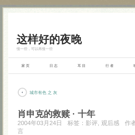
这样好的夜晚
慢一些，可以再慢一些
家 页
日 志
耳 目
行 者
城市有色 之 灰
肖申克的救赎 · 十年
2004年03月24日
标签：
影评
,
观后感
作
言