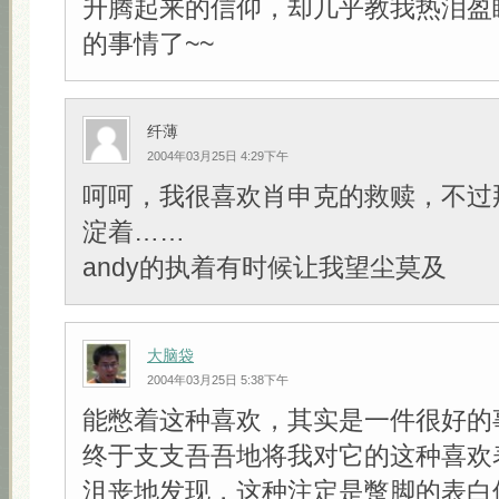
升腾起来的信仰，却几乎教我热泪盈
的事情了~~
纤薄
2004年03月25日 4:29下午
呵呵，我很喜欢肖申克的救赎，不过
淀着……
andy的执着有时候让我望尘莫及
大脑袋
2004年03月25日 5:38下午
能憋着这种喜欢，其实是一件很好的
终于支支吾吾地将我对它的这种喜欢
沮丧地发现，这种注定是蹩脚的表白