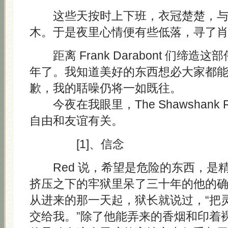
这些天按时上下班，衣冠楚楚，与
木。于是夜里心情便有些低落，寻了
距离 Frank Darabont 们缔造
年了。我知道美好的东西想必大家都
歉，我的聒噪仍将一如既往。
今夜在我眼里，The Shawshank Re
自由和友谊有关。
[1]、信念
Red 说，希望是危险的东西，是
挤压之下的牢狱里呆了三十年的他的
从进来的那一天起，狱长就说过，“把
交给我。”除了他能弄来的香烟和印着