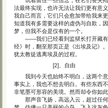
试着留住一些信念，在它们丧失殆
法最终实现，也许无法让我们更有意
我自己而言，它们只会愈加带给我来
知道我有多需要这样的虚伪与自欺，
梦，但我不会是仅有的一个。
——我们已经看到监狱长打开藏有 A
经》时，翻至那页正是《出埃及记》
犹太教徒逃离埃及的过程。
[2]、自由
我到今天也始终不明白，这两个意
事实上，我也不想去明白。有些东西
非笔墨可形容的美境。然而却令你如
那声音飞扬，高远入云，超过任何
梦，仿佛一只美丽的小鸟，飞入这灰