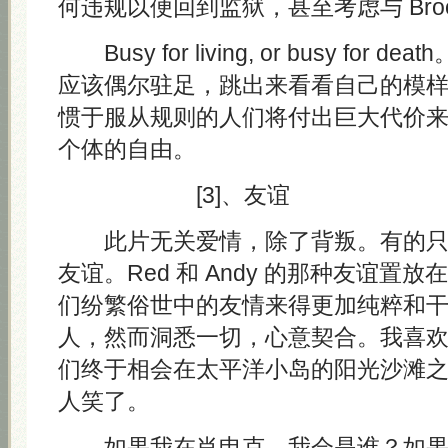
何违规以便回到监狱，甚至考虑与 Broo
Busy for living, or busy for
应该偶尔驻足，跳出来看看自己的模
惯于服从规则的人们将付出巨大代价
个体的自由。
[3]、友谊
此片无关爱情，除了背叛。有的只
友谊。Red 和 Andy 的那种友谊置
们纷繁俗世中的友情来得更加纯粹和
人，然而洞悉一切，心意契合。我喜
们终于相会在太平洋小岛的阳光沙滩
人笑了。
如果我在肖申克，我会是谁？如果