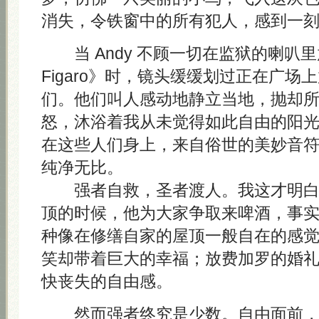
消失，令铁窗中的所有犯人，感到一
当 Andy 不顾一切在监狱的喇叭里放《L
Figaro》时，镜头缓缓划过正在广场
们。他们叫人感动地静立当地，抛却
怒，沐浴着我从未觉得如此自由的阳
在这些人们身上，来自俗世的美妙音
纯净无比。
强者自救，圣者渡人。我这才明白 A
顶的时候，他为大家争取来啤酒，事
种像在修缮自家的屋顶一般自在的感
笑却带着巨大的幸福；放费加罗的婚
快丧失的自由感。
然而强者终究是少数。自由面前，