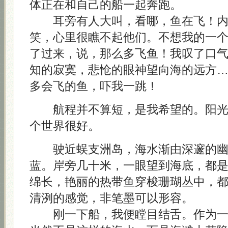
体正在和自己的船一起奔跑。
耳旁有人大叫，看哪，鱼在飞！内
笑，心里很瞧不起他们。不想我的一
了过来，说，那么多飞鱼！我叹了口
知的寂寞，悲怆的眼神望向海的远方
多会飞的鱼，吓我一跳！
航程并不算短，是我希望的。阳光
个世界很好。
驶近蜈支洲岛，海水渐由深邃的幽
蓝。岸旁几十米，一眼望到海底，都
绵长，艳丽的热带鱼穿梭珊瑚丛中，
清洌的感觉，非笔墨可以形容。
刚一下船，我便瞠目结舌。作为一