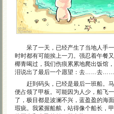
呆了一天，已经产生了当地人手一
时时都有可能挨上一刀。强忍着午餐
椰青喝过，我们伤痕累累地爬出饭馆
泪说出了最后一个愿望：去……去…
赶到码头，已经是最后一班船。马
便占领了甲板。可能因为人少，船飞
了，极目都是波澜不兴，蓝盈盈的海
瑕疵。我紧握船舷，站得像个船长，