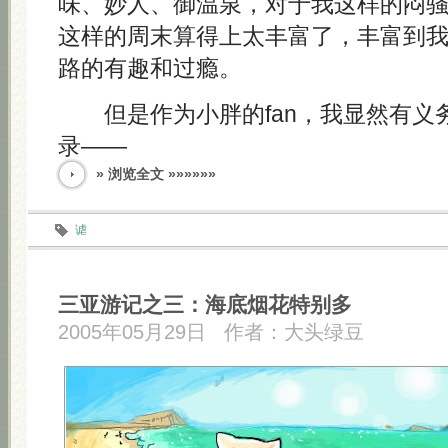
味、妙人、御温泉，对于我这样的闷
这样的周末算得上太丰富了，丰富到
路的有趣和过瘾。
但是作为小胖的fan，我显然有义
录——
» 浏览全文 »»»»»»
谑
三亚游记之三：海底烟花特别多
2005年05月29日
作者：
大头绿豆