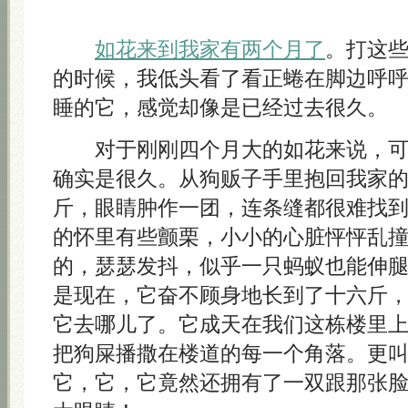
如花来到我家有两个月了
。打这
的时候，我低头看了看正蜷在脚边呼
睡的它，感觉却像是已经过去很久。
对于刚刚四个月大的如花来说，可
确实是很久。从狗贩子手里抱回我家
斤，眼睛肿作一团，连条缝都很难找
的怀里有些颤栗，小小的心脏怦怦乱
的，瑟瑟发抖，似乎一只蚂蚁也能伸
是现在，它奋不顾身地长到了十六斤
它去哪儿了。它成天在我们这栋楼里
把狗屎播撒在楼道的每一个角落。更
它，它，它竟然还拥有了一双跟那张