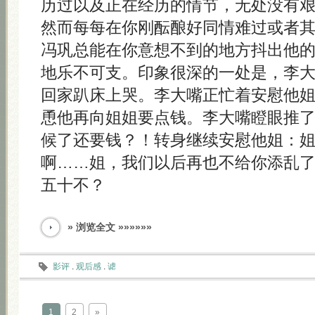
历过以及正在经历的情节，无处没有
然而每每在你刚酝酿好同情难过或者
冯巩总能在你意想不到的地方抖出他
地乐不可支。印象很深的一处是，李
回家趴床上哭。李大嘴正忙着安慰他
恿他再向姐姐要点钱。李大嘴瞪眼推
候了还要钱？！转身继续安慰他姐：
啊……姐，我们以后再也不给你添乱
五十不？
» 浏览全文 »»»»»»
影评
.
观后感
.
谑
1
2
»