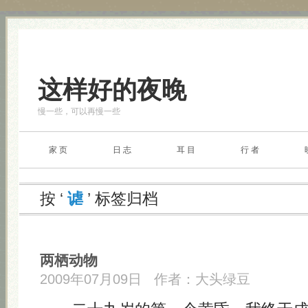
这样好的夜晚
慢一些，可以再慢一些
家 页
日 志
耳 目
行 者
按 ‘
谑
’ 标签归档
两栖动物
2009年07月09日
作者：
大头绿豆