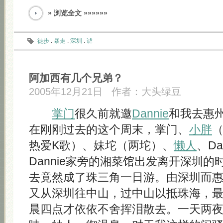
» 浏览全文 »»»»»»
徒步
.
暴走
.
深圳
.
谑
阿加西有几个兄弟？
2005年12月21日
作者：
大头绿豆
掌门
很久前就邀
Dannie
和我去惠
在刚刚过去的这个周末，掌门、
小胖
热爱K歌）、妹坨（两坨）、
懒人
、D
Dannie家旁的湘菜馆出发离开深圳
去竟然成了珠三角一日游。由深圳而
又从深圳往中山，过中山以抵珠海，最
晨四点才依依不舍挥泪散去。一天两