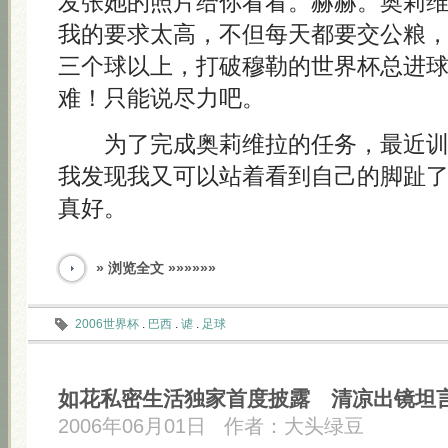
发张她的照片给你看看。赫赫。奥莉
我的要求太高，不但每天都要交公粮
三个球以上，打破穆勒的世界杯总进
难！只能说尽力吧。
为了完成奥莉维拉的任务，最近训
我发现我又可以站着看到自己的脚趾
真好。
» 浏览全文 »»»»»»
2006世界杯
.
巴西
.
谑
.
足球
如花私密生活独家首度披露 清凉出镜坦
2006年06月01日
作者：
大头绿豆