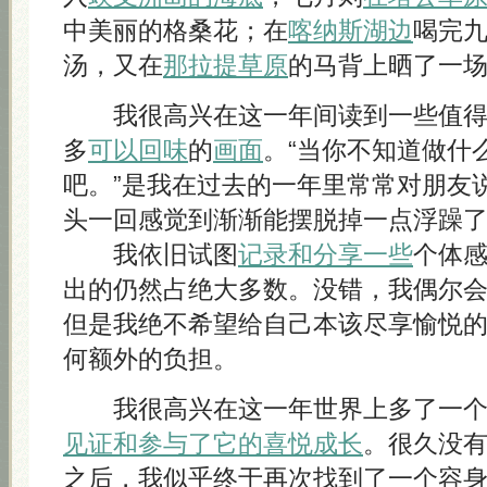
中美丽的格桑花；在
喀纳斯湖边
喝完
汤，又在
那拉提草原
的马背上晒了一
我很高兴在这一年间读到一些值得
多
可以回味
的
画面
。“当你不知道做什
吧。”是我在过去的一年里常常对朋友
头一回感觉到渐渐能摆脱掉一点浮躁
我依旧试图
记录和分享一些
个体
出的仍然占绝大多数。没错，我偶尔
但是我绝不希望给自己本该尽享愉悦
何额外的负担。
我很高兴在这一年世界上多了一个
见证和参与了它的喜悦成长
。很久没
之后，我似乎终于再次找到了一个容