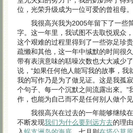
堂兄夫妇的努力下，我的奶奶终于得
位，光荣升级成为一位可爱的曾祖母
我很高兴我为2005年留下了一些
字。这一年里，我试图不去取悦观众
这个艰难的过程里得到了一些弥足珍
疏懒和其他，这一年中缄默的时间很
带有表演意味的聒噪次数也大大减少了。Eli
说，“如果任何他人能写我的故事，我
我的写作乃是为了做见证。这是我孤
个句子、每一个沉默之间流露出來。”
作，也能为自己而不是任何别人做个
我很高兴在过去的一年能够继续
不断发现
我们为什么要到远方去
的理
入
蜈支洲岛的海底
，七月则
在塔公草