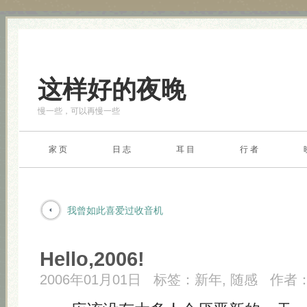
这样好的夜晚
慢一些，可以再慢一些
家 页
日 志
耳 目
行 者
我曾如此喜爱过收音机
Hello,2006!
2006年01月01日
标签：
新年
,
随感
作者